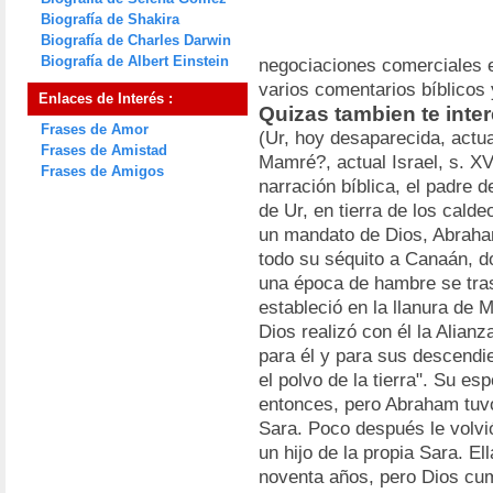
Biografía de Shakira
Biografía de Charles Darwin
Biografía de Albert Einstein
negociaciones comerciales e
varios comentarios bíblicos 
Enlaces de Interés :
Quizas tambien te inte
Frases de Amor
(Ur, hoy desaparecida, actual
Frases de Amistad
Mamré?, actual Israel, s. XV
Frases de Amigos
narración bíblica, el padre d
de Ur, en tierra de los calde
un mandato de Dios, Abraha
todo su séquito a Canaán, d
una época de hambre se tras
estableció en la llanura de
Dios realizó con él la Alian
para él y para sus descend
el polvo de la tierra". Su e
entonces, pero Abraham tuvo
Sara. Poco después le volvi
un hijo de la propia Sara. Ell
noventa años, pero Dios cu