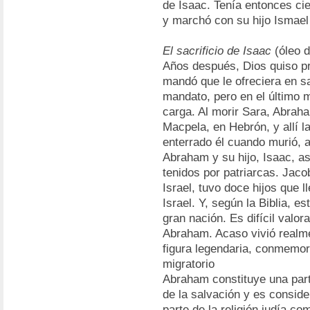
de Isaac. Tenía entonces ci
y marchó con su hijo Ismael 
El sacrificio de Isaac
(óleo 
Años después, Dios quiso pr
mandó que le ofreciera en sac
mandato, pero en el último 
carga. Al morir Sara, Abrah
Macpela, en Hebrón, y allí 
enterrado él cuando murió, 
Abraham y su hijo, Isaac, as
tenidos por patriarcas. Jac
Israel, tuvo doce hijos que l
Israel. Y, según la Biblia, es
gran nación. Es difícil valora
Abraham. Acaso vivió realme
figura legendaria, conmemor
migratorio
Abraham constituye una parte
de la salvación y es conside
parte de la religión judía co