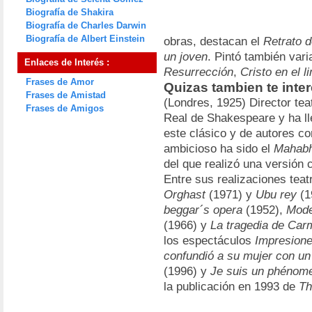
Biografía de Shakira
Biografía de Charles Darwin
Biografía de Albert Einstein
obras, destacan el
Retrato 
un joven
. Pintó también vari
Enlaces de Interés :
Resurrección
,
Cristo en el l
Frases de Amor
Quizas tambien te inte
Frases de Amistad
(Londres, 1925) Director teat
Frases de Amigos
Real de Shakespeare y ha l
este clásico y de autores c
ambicioso ha sido el
Mahabh
del que realizó una versión 
Entre sus realizaciones tea
Orghast
(1971) y
Ubu rey
(1
beggar´s opera
(1952),
Mode
(1966) y
La tragedia de Car
los espectáculos
Impresione
confundió a su mujer con u
(1996) y
Je suis un phénom
la publicación en 1993 de
Th