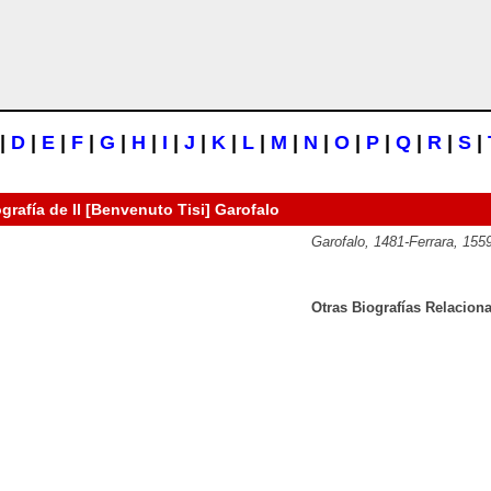
|
D
|
E
|
F
|
G
|
H
|
I
|
J
|
K
|
L
|
M
|
N
|
O
|
P
|
Q
|
R
|
S
|
ografía de
Il [Benvenuto Tisi] Garofalo
Garofalo, 1481-Ferrara, 155
Otras Biografías Relacion