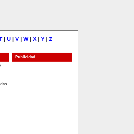
T
|
U
|
V
|
W
|
X
|
Y
|
Z
Publicidad
9
adas