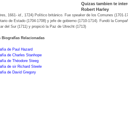
Quizas tambien te inter
Robert Harley
res, 1661-
id
., 1724) Político británico. Fue
speaker
de los Comunes (1701-17
tario de Estado (1704-1708) y jefe de gobierno (1710-1714). Fundó la Compa
ar del Sur (1711) y propició la Paz de Utrecht (1713)
s Biografías Relacionadas
afía de Paul Hazard
afía de Charles Stanhope
afía de Théodore Steeg
afía de sir Richard Steele
afía de David Gregory