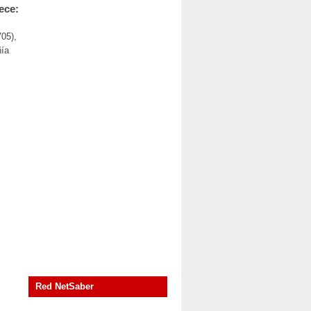
ece:
05),
ñía
Red NetSaber