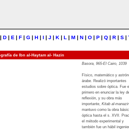
|
D
|
E
|
F
|
G
|
H
|
I
|
J
|
K
|
L
|
M
|
N
|
O
|
P
|
Q
|
R
|
S
|
ografía de
Ibn al-Haytam al- Hazin
Basora, 965-El Cairo, 1039
Físico, matemático y astró
árabe. Realizó importantes
estudios sobre óptica. Fue e
primero en enunciar la ley d
reflexión, y su obra más
importante,
Kitab al-manazir
mantuvo como la obra básic
óptica hasta el s. XVII. Prac
el método experimental y
también fue un hábil ingenie