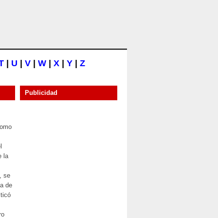
T
|
U
|
V
|
W
|
X
|
Y
|
Z
Publicidad
nomo
l
e la
, se
a de
ticó
ro