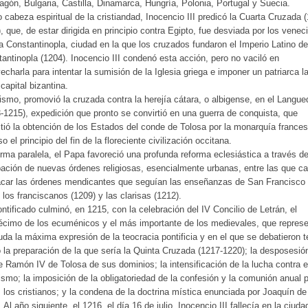
agón, Bulgaria, Castilla, Dinamarca, Hungría, Polonia, Portugal y Suecia.
cabeza espiritual de la cristiandad, Inocencio III predicó la Cuarta Cruzada 
, que, de estar dirigida en principio contra Egipto, fue desviada por los venec
a Constantinopla, ciudad en la que los cruzados fundaron el Imperio Latino de
antinopla (1204). Inocencio III condenó esta acción, pero no vaciló en
echarla para intentar la sumisión de la Iglesia griega e imponer un patriarca la
 capital bizantina.
smo, promovió la cruzada contra la herejía cátara, o albigense, en el Langu
-1215), expedición que pronto se convirtió en una guerra de conquista, que
tió la obtención de los Estados del conde de Tolosa por la monarquía france
o el principio del fin de la floreciente civilización occitana.
rma paralela, el Papa favoreció una profunda reforma eclesiástica a través de
ación de nuevas órdenes religiosas, esencialmente urbanas, entre las que c
acar las órdenes mendicantes que seguían las enseñanzas de San Francisco
 los franciscanos (1209) y las clarisas (1212).
ntificado culminó, en 1215, con la celebración del IV Concilio de Letrán, el
cimo de los ecuménicos y el más importante de los medievales, que repres
uda la máxima expresión de la teocracia pontificia y en el que se debatieron 
la preparación de la que sería la Quinta Cruzada (1217-1220); la desposesió
 Ramón IV de Tolosa de sus dominios; la intensificación de la lucha contra e
ismo; la imposición de la obligatoriedad de la confesión y la comunión anual 
 los cristianos; y la condena de la doctrina mística enunciada por Joaquín de
. Al año siguiente, el 1216, el día 16 de julio, Inocencio III fallecía en la ciuda