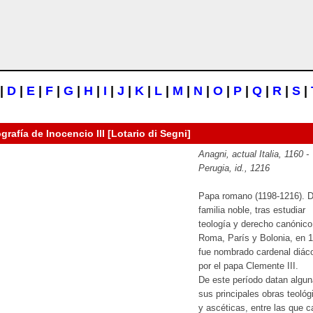
|
D
|
E
|
F
|
G
|
H
|
I
|
J
|
K
|
L
|
M
|
N
|
O
|
P
|
Q
|
R
|
S
|
ografía de
Inocencio III [Lotario di Segni]
Anagni, actual Italia, 1160 -
Perugia, id., 1216
Papa romano (1198-1216). 
familia noble, tras estudiar
teología y derecho canónico
Roma, París y Bolonia, en 
fue nombrado cardenal diác
por el papa Clemente III.
De este período datan algu
sus principales obras teológ
y ascéticas, entre las que 