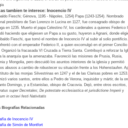
gia
as tambien te interece: Inocencio IV
baldo Fieschi; Génova, 1195 - Nápoles, 1254) Papa (1243-1254). Nombrado
nal presbítero de San Lorenzo in Lucina en 1127, fue consagrado obispo de
ga en 1235. Muerto el papa Celestino IV, los cardenales a quienes Federico I
idó haciendo que eligiesen un Papa a su gusto, huyeron a Agnani, donde eligi
ibaldo Fieschi, que tomó el nombre de Inocencio IV al subir al solio pontificio.
frentó con el emperador Federico II, a quien excomulgó en el primer Concilio
 Organizó la fracasada VI Cruzada a Tierra Santa. Contribuyó a reforzar la Ig
a la anarquía que la amenazaba. Favoreció las misiones de Prusia, Rusia,
ia y Mongolia, pero descuidó los asuntos interiores de la iglesia y permitió
os abusos a cambio de robustecer su situación frente a los Hohenstaufen. A
stituto de las monjas Silvestrinas en 1247 y el de las Clarisas pobres en 1253
izó varios santos, entre ellos a Pedro de Verona, inquisidor y mártir, de la o
nto Domingo, y a Estanislao, obispo de Cracovia. Dejó, entre otros escritos,
atus super Decretales
;
De potestate ecclesiastica et jurisdictione Imperii
y
ium in octavi festi Nativitatis
s Biografías Relacionadas
afía de Inocencio IV
afía de Simón de Montfort