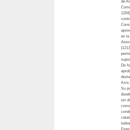
de Ar
Como 
1204)
contr
Const
aprov
en la
Asimi
(1213
permi
supus
De fo
aprob
dest
Asís:
Su po
duodé
sin d
como 
conde
catar
todos
Fiore