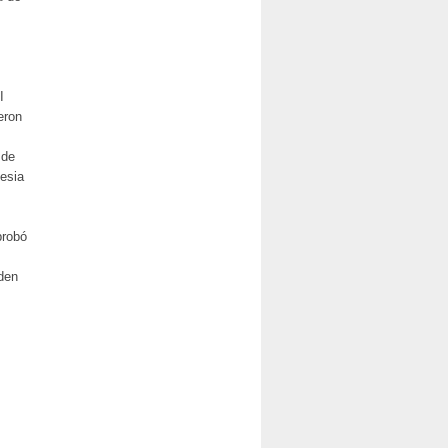
I
eron
 de
lesia
probó
.
rden