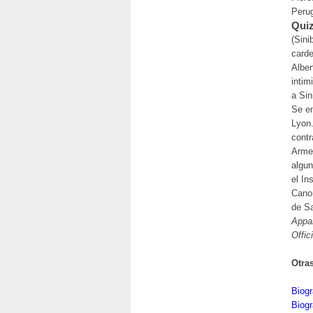
Peru
Quiz
(Sini
carde
Alben
intim
a Sin
Se en
Lyon.
contr
Armen
algun
el In
Canon
de Sa
Appar
Offic
Otra
Biogr
Biogr