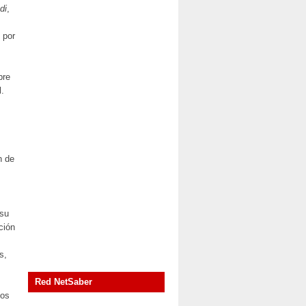
di
,
 por
bre
l.
n de
 su
ción
s,
Red NetSaber
nos