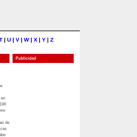
T
|
U
|
V
|
W
|
X
|
Y
|
Z
Publicidad
De
 en
1190
ono
nas de
icas
cabe