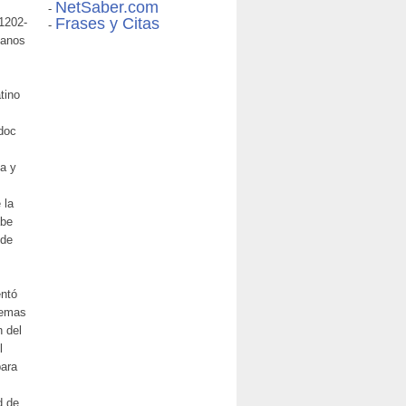
NetSaber.com
-
Frases y Citas
(1202-
-
ianos
tino
edoc
sa y
 la
abe
 de
entó
temas
n del
l
para
d de