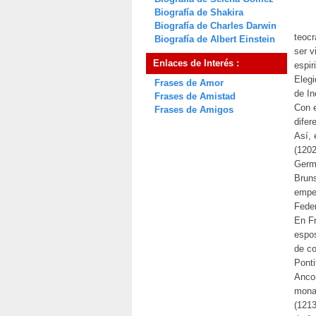
Biografía de Shakira
Biografía de Charles Darwin
teocr
Biografía de Albert Einstein
ser v
Enlaces de Interés :
espir
Elegi
Frases de Amor
de In
Frases de Amistad
Con e
Frases de Amigos
difer
Así, 
(1202
Germá
Bruns
emper
Feder
En Fr
espos
de co
Ponti
Ancon
monar
(1213