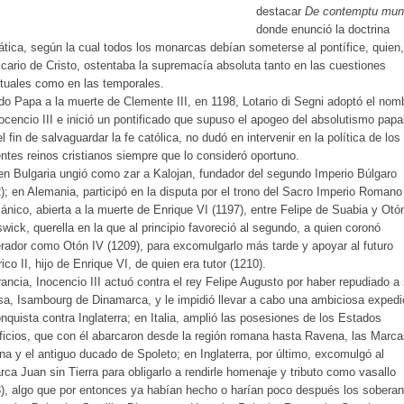
destacar
De contemptu mun
donde enunció la doctrina
ática, según la cual todos los monarcas debían someterse al pontífice, quien,
icario de Cristo, ostentaba la supremacía absoluta tanto en las cuestiones
ituales como en las temporales.
do Papa a la muerte de Clemente III, en 1198, Lotario di Segni adoptó el nom
ocencio III e inició un pontificado que supuso el apogeo del absolutismo papa
l fin de salvaguardar la fe católica, no dudó en intervenir en la política de los
entes reinos cristianos siempre que lo consideró oportuno.
en Bulgaria ungió como zar a Kalojan, fundador del segundo Imperio Búlgaro
); en Alemania, participó en la disputa por el trono del Sacro Imperio Romano
nico, abierta a la muerte de Enrique VI (1197), entre Felipe de Suabia y Otó
wick, querella en la que al principio favoreció al segundo, a quien coronó
ador como Otón IV (1209), para excomulgarlo más tarde y apoyar al futuro
ico II, hijo de Enrique VI, de quien era tutor (1210).
ancia, Inocencio III actuó contra el rey Felipe Augusto por haber repudiado a
a, Isambourg de Dinamarca, y le impidió llevar a cabo una ambiciosa expedi
nquista contra Inglaterra; en Italia, amplió las posesiones de los Estados
ficios, que con él abarcaron desde la región romana hasta Ravena, las Marca
a y el antiguo ducado de Spoleto; en Inglaterra, por último, excomulgó al
ca Juan sin Tierra para obligarlo a rendirle homenaje y tributo como vasallo
), algo que por entonces ya habían hecho o harían poco después los sobera