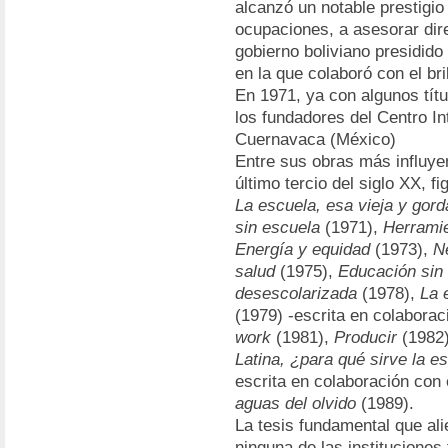
alcanzó un notable prestigio
ocupaciones, a asesorar dire
gobierno boliviano presidido
en la que colaboró con el br
En 1971, ya con algunos títu
los fundadores del Centro I
Cuernavaca (México)
Entre sus obras más influye
último tercio del siglo XX, f
La escuela, esa vieja y gor
sin escuela
(1971),
Herramie
Energía y equidad
(1973),
N
salud
(1975),
Educación sin
desescolarizada
(1978),
La 
(1979) -escrita en colabora
work
(1981),
Producir
(1982
Latina, ¿para qué sirve la e
escrita en colaboración con 
aguas del olvido
(1989).
La tesis fundamental que ali
ninguna de las instituciones 