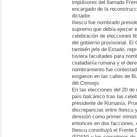
impulsores del llamado Fren
encargado de la reconstrucci
dictador.
Iliescu fue nombrado presid
supremo que debía ejercer el
celebración de elecciones li
del gobierno provisional. El
también jefe de Estado, repr
tuviera facultades para nom
ciudadanía rumana y el dere
nombramiento fue contestad
exigieron en las calles de B
del Consejo
En las elecciones del 20 de 
país balcánico tras las cele
presidente de Rumanía. Pron
discrepancias entre Iliescu
dimisión como primer ministr
entonces en dos facciones, e
Iliescu constituyó el Frent
(FDSN) y los seguidores de 