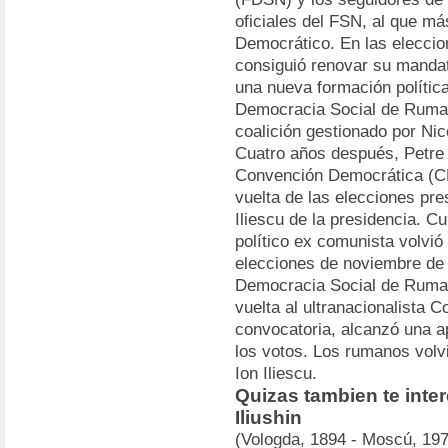
oficiales del FSN, al que m
Democrático. En las eleccion
consiguió renovar su mandat
una nueva formación polític
Democracia Social de Ruma
coalición gestionado por Ni
Cuatro años después, Petre
Convención Democrática (C
vuelta de las elecciones pre
Iliescu de la presidencia. C
político ex comunista volvió 
elecciones de noviembre de 
Democracia Social de Ruman
vuelta al ultranacionalista 
convocatoria, alcanzó una 
los votos. Los rumanos volvi
Ion Iliescu.
Quizas tambien te inte
Iliushin
(Vologda, 1894 - Moscú, 197