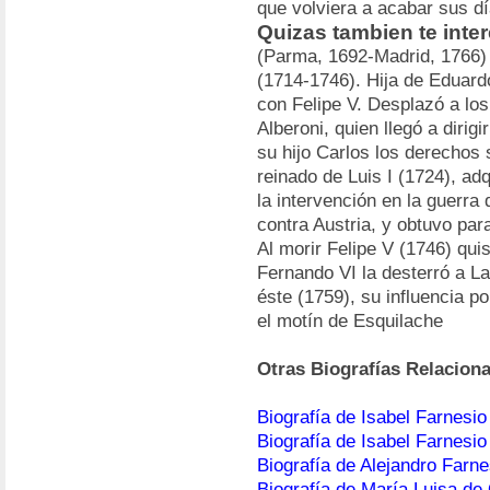
que volviera a acabar sus dí
Quizas tambien te inter
(Parma, 1692-Madrid, 1766)
(1714-1746). Hija de Eduard
con Felipe V. Desplazó a lo
Alberoni, quien llegó a dirig
su hijo Carlos los derechos
reinado de Luis I (1724), adq
la intervención en la guerra 
contra Austria, y obtuvo par
Al morir Felipe V (1746) qu
Fernando VI la desterró a L
éste (1759), su influencia p
el motín de Esquilache
Otras Biografías Relacion
Biografía de Isabel Farnesio
Biografía de Isabel Farnesio
Biografía de Alejandro Farne
Biografía de María Luisa de