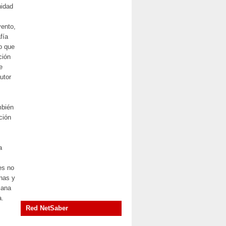
nidad
vento,
fía
o que
ción
e
utor
mbién
ción
a
es no
enas y
sana
a.
Red NetSaber