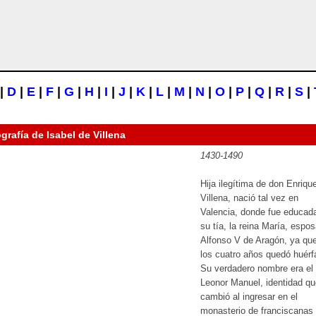
|
D
|
E
|
F
|
G
|
H
|
I
|
J
|
K
|
L
|
M
|
N
|
O
|
P
|
Q
|
R
|
S
|
ografía de
Isabel de Villena
1430-1490
Hija ilegítima de don Enriqu
Villena, nació tal vez en
Valencia, donde fue educad
su tía, la reina María, espo
Alfonso V de Aragón, ya qu
los cuatro años quedó huérf
Su verdadero nombre era el
Leonor Manuel, identidad qu
cambió al ingresar en el
monasterio de franciscanas