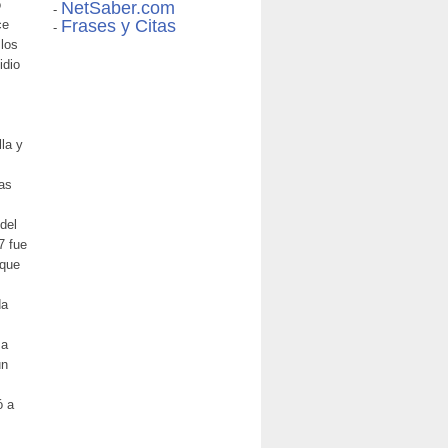
o
NetSaber.com
-
Frases y Citas
ce
-
 los
idio
lla y
cas
del
7 fue
 que
da
ma
un
ó a