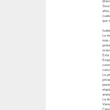
(Bavi
Sissi
años,
cuale
que n
Isabe
La em
más d
proto
ocasi
Esta 
Emper
coron
conce
La pr
priva
paseo
etapa
anarq
La dr
Viena
Capuc