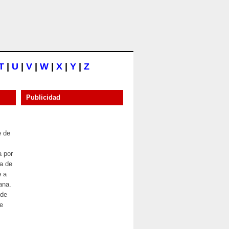
T
|
U
|
V
|
W
|
X
|
Y
|
Z
Publicidad
e de
a por
sa de
e a
ana.
 de
e