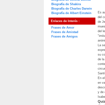
Biografía de Shakira
Biografía de Charles Darwin
Es a
Biografía de Albert Einstein
del c
Enlaces de Interés :
de Je
muest
Frases de Amor
del l
Frases de Amistad
"imit
Frases de Amigos
anóni
La se
expre
su co
de la
cont
circu
Santí
En el
en va
descr
y de 
Isabe
Quiz