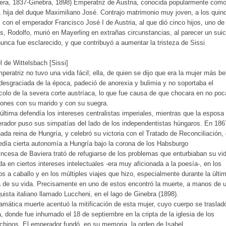
era, 1837-Ginebra, 1898) Emperatriz de Austria, conocida popularmente com
, hija del duque Maximiliano José. Contrajo matrimonio muy joven, a los quin
 con el emperador Francisco José I de Austria, al que dió cinco hijos, uno de
s, Rodolfo, murió en Mayerling en extrañas circunstancias, al parecer un suic
unca fue esclarecido, y que contribuyó a aumentar la tristeza de Sissi
l de Wittelsbach [Sissi]
peratriz no tuvo una vida fácil; ella, de quien se dijo que era la mujer más be
esgraciada de la época, padeció de anorexia y bulimia y no soportaba el
colo de la severa corte austríaca, lo que fue causa de que chocara en no po
ones con su marido y con su suegra.
última defendía los intereses centralistas imperiales, mientras que la esposa 
ador puso sus simpatías del lado de los independentistas húngaros. En 186
ada reina de Hungría, y celebró su victoria con el Tratado de Reconciliación,
día cierta autonomía a Hungría bajo la corona de los Habsburgo
incesa de Baviera trató de refugiarse de los problemas que enturbiaban su vi
da en ciertos intereses intelectuales -era muy aficionada a la poesía-, en los
s a caballo y en los múltiples viajes que hizo, especialmente durante la últi
 de su vida. Precisamente en uno de estos encontró la muerte, a manos de 
uista italiano llamado Luccheni, en el lago de Ginebra (1898).
amática muerte acentuó la mitificación de esta mujer, cuyo cuerpo se traslad
, donde fue inhumado el 18 de septiembre en la cripta de la iglesia de los
hinos. El emperador fundó, en su memoria, la orden de Isabel.