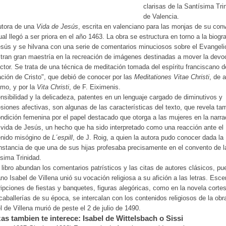
clarisas de la Santísima Tri
de Valencia.
utora de una
Vida de Jesús
, escrita en valenciano para las monjas de su con
ual llegó a ser priora en el año 1463. La obra se estructura en torno a la biogra
sús y se hilvana con una serie de comentarios minuciosos sobre el Evangeli
ran gran maestría en la recreación de imágenes destinadas a mover la devo
ector. Se trata de una técnica de meditación tomada del espíritu franciscano d
ación de Cristo", que debió de conocer por las
Meditationes Vitae Christi
, de a
mo, y por la
Vita Christi
, de F. Eiximenis.
nsibilidad y la delicadeza, patentes en un lenguaje cargado de diminutivos y
siones afectivas, son algunas de las características del texto, que revela ta
ndición femenina por el papel destacado que otorga a las mujeres en la narra
 vida de Jesús, un hecho que ha sido interpretado como una reacción ante el
enido misógino de
L´espill
, de J. Roig, a quien la autora pudo conocer dada la
nstancia de que una de sus hijas profesaba precisamente en el convento de l
sima Trinidad.
 libro abundan los comentarios patrísticos y las citas de autores clásicos, pu
no Isabel de Villena unió su vocación religiosa a su afición a las letras. Esc
ipciones de fiestas y banquetes, figuras alegóricas, como en la novela corte
caballerías de su época, se intercalan con los contenidos religiosos de la obr
l de Villena murió de peste el 2 de julio de 1490.
as tambien te interece: Isabel de Wittelsbach o Sissi