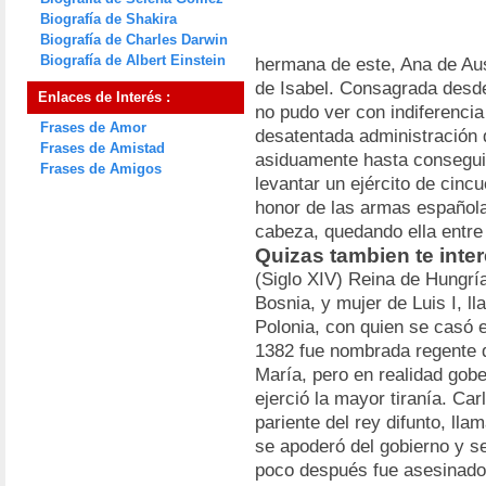
Biografía de Shakira
Biografía de Charles Darwin
Biografía de Albert Einstein
hermana de este, Ana de Aus
de Isabel. Consagrada desde
Enlaces de Interés :
no pudo ver con indiferencia 
Frases de Amor
desatentada administración 
Frases de Amistad
asiduamente hasta conseguir
Frases de Amigos
levantar un ejército de cinc
honor de las armas española
cabeza, quedando ella entre
Quizas tambien te inte
(Siglo XIV) Reina de Hungría
Bosnia, y mujer de Luis I, l
Polonia, con quien se casó 
1382 fue nombrada regente d
María, pero en realidad gobe
ejerció la mayor tiranía. Car
pariente del rey difunto, ll
se apoderó del gobierno y se
poco después fue asesinado