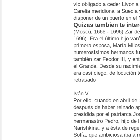
vio obligado a ceder Livonia 
Carelia meridional a Suecia 
disponer de un puerto en el 
Quizas tambien te inter
(Moscú, 1666 - 1696) Zar de
1696). Era el último hijo varó
primera esposa, María Milo
numerosísimos hermanos fuer
también zar Feodor III, y en
el Grande. Desde su nacimie
era casi ciego, de locución 
retrasado
Iván V
Por ello, cuando en abril de
después de haber reinado a
presidida por el patriarca J
hermanastro Pedro, hijo de 
Narishkina, y a ésta de rege
Sofía, que ambiciosa iba a r