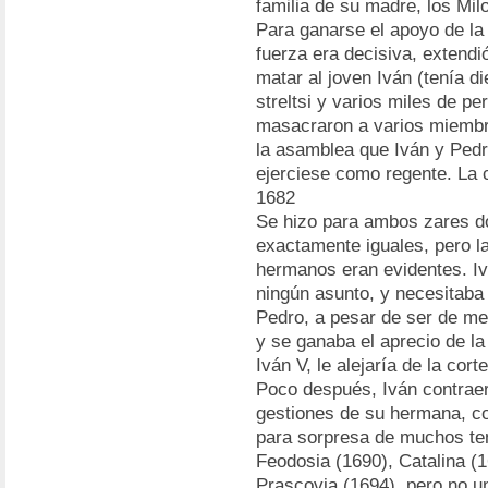
familia de su madre, los Mil
Para ganarse el apoyo de la g
fuerza era decisiva, extendi
matar al joven Iván (tenía di
streltsi y varios miles de pe
masacraron a varios miembro
la asamblea que Iván y Pedr
ejerciese como regente. La c
1682
Se hizo para ambos zares do
exactamente iguales, pero l
hermanos eran evidentes. Iv
ningún asunto, y necesitaba 
Pedro, a pesar de ser de me
y se ganaba el aprecio de la
Iván V, le alejaría de la corte
Poco después, Iván contraer
gestiones de su hermana, co
para sorpresa de muchos tend
Feodosia (1690), Catalina (1
Prascovia (1694), pero no u