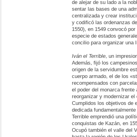
de alejar de su lado a la no
sentar las bases de una admi
centralizada y crear institu
y codificó las ordenanzas de
1550), en 1549 convocó por
especie de estados general
concilio para organizar una I
Iván el Terrible
, un impresio
Además, fijó los campesinos 
origen de la servidumbre es
cuerpo armado, el de los «s
recompensados con parcelas d
el poder del monarca frente 
reorganizar y modernizar el e
Cumplidos los objetivos de 
dedicada fundamentalmente a 
Terrible emprendió una polít
conquistas de Kazán, en 155
Ocupó también el valle del V
hasta la región de los Urale