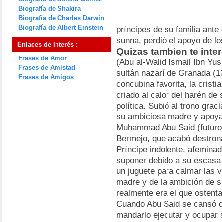
Biografía de Shakira
Biografía de Charles Darwin
Biografía de Albert Einstein
príncipes de su familia ante
sunna, perdió el apoyo de l
Enlaces de Interés :
Quizas tambien te inter
Frases de Amor
(Abu al-Walid Ismail Ibn Yu
Frases de Amistad
sultán nazarí de Granada (13
Frases de Amigos
concubina favorita, la cris
criado al calor del harén de
política. Subió al trono grac
su ambiciosa madre y apoya
Muhammad Abu Said (futuro
Bermejo, que acabó destro
Príncipe indolente, afeminad
suponer debido a su escasa 
un juguete para calmar las v
madre y de la ambición de s
realmente era el que ostenta
Cuando Abu Said se cansó de
mandarlo ejecutar y ocupa