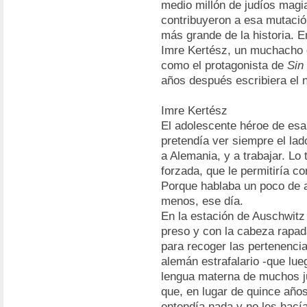
medio millón de judíos magi
contribuyeron a esa mutació
más grande de la historia. E
Imre Kertész, un muchacho
como el protagonista de
Sin
años después escribiera el n
Imre Kertész
El adolescente héroe de esa
pretendía ver siempre el lado
a Alemania, y a trabajar. L
forzada, que le permitiría c
Porque hablaba un poco de al
menos, ese día.
En la estación de Auschwitz
preso y con la cabeza rapa
para recoger las pertenencia
alemán estrafalario -que lueg
lengua materna de muchos ju
que, en lugar de quince años,
entendía nada y no les hací