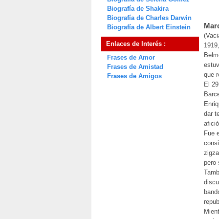
Biografía de Shakira
Biografía de Charles Darwin
Marc
Biografía de Albert Einstein
(Vaci
Enlaces de Interés :
1919,
Belm
Frases de Amor
estuv
Frases de Amistad
que r
Frases de Amigos
El 29
Barce
Enriq
dar t
afici
Fue e
consi
zigza
pero 
Tambi
discu
bando
repub
Mient