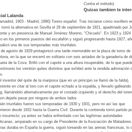
Contra el método
)
Quizas tambien te inter
ial Lalanda
amadrid, 1903 - Madrid, 1990) Torero español. Tras iniciarse como novillero e
 tomó la alternativa en Sevilla el 28 de septiembre de 1921, apadrinado por 
onte y en presencia de Manuel Jiménez Moreno, "Chicuelo". En 1923 y 1924
o en los primeros puestos del escalafón y siguió progresando hasta 1927, añ
ealizó una de sus temporadas más triunfales.
 de agosto de 1929 protagonizó una tarde memorable en la plaza de toros de
lona, en la que se encerró en solitario con seis astados de la ganadería de 
ueta de la Cova. Brilló con el capote a una altura insuperable, de lo que pued
estimonio los veintiún quites distintos que exhibió ante la rendida admiración 
ón.
l inventor del quite de la
mariposa
(que en un principio se llamó de la
falda
),
stente en citar al toro con el capote echado a la espalda, y llevarlo galleando
g, llamándolo alternativamente por el costado izquierdo y el derecho del torer
sin dejarle pasar por ninguno de ambos lados
én triunfales fueron sus temporadas de 1930 y 1931, pero no así las que
rrieron desde 1932 hasta la Guerra Civil. Durante la contienda tomó partido po
 insurrecto; ya antes se había enfrentado con las legítimas autoridades
licanas, amparado en su cargo de Presidente de la Asociación de Matadores
ras duraba en España la guerra, siguió toreando en las arenas francesas, lo 