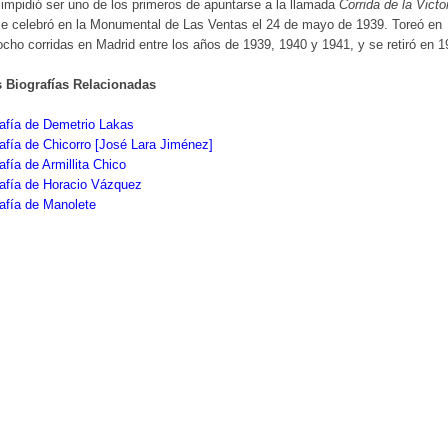
 impidió ser uno de los primeros de apuntarse a la llamada
Corrida de la Victo
e celebró en la Monumental de Las Ventas el 24 de mayo de 1939. Toreó en
ocho corridas en Madrid entre los años de 1939, 1940 y 1941, y se retiró en 
s Biografías Relacionadas
afía de Demetrio Lakas
afía de Chicorro [José Lara Jiménez]
afía de Armillita Chico
afía de Horacio Vázquez
afía de Manolete