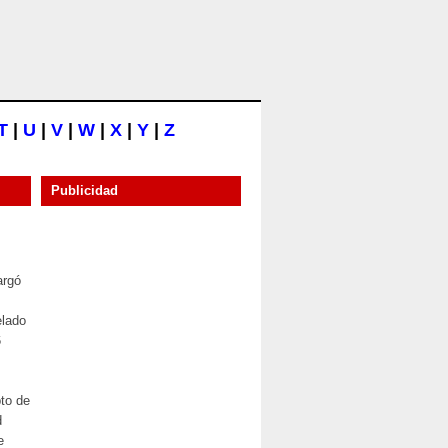
T
|
U
|
V
|
W
|
X
|
Y
|
Z
Publicidad
argó
elado
6
to de
d
e