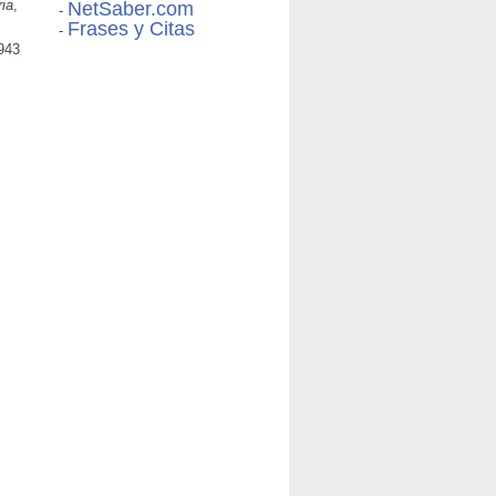
ria
,
NetSaber.com
-
Frases y Citas
-
1943