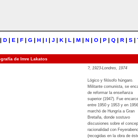
|
D
|
E
|
F
|
G
|
H
|
I
|
J
|
K
|
L
|
M
|
N
|
O
|
P
|
Q
|
R
|
S
|
ografía de
Imre Lakatos
?, 1923-Londres, 1974
Lógico y filósofo húngaro.
Militante comunista, se enc
de reformar la enseñanza
superior (1947). Fue encarc
entre 1950 y 1953 y en 195
marchó de Hungría a Gran
Bretaña, donde sostuvo
discusiones sobre el concep
racionalidad con Feyeraben
(recogidas en la obra de ést