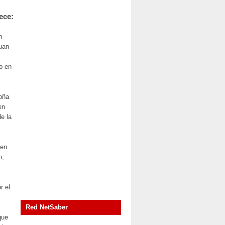
ece:
n
Juan
o en
doña
en
de la
 en
o,
r el
.
Red NetSaber
que