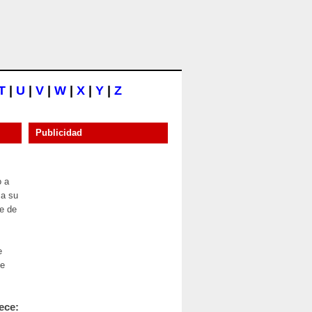
T
|
U
|
V
|
W
|
X
|
Y
|
Z
Publicidad
o a
 a su
ue de
e
ue
ece: