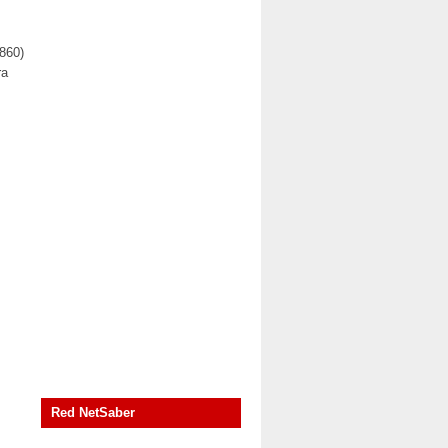
860)
ra
Red NetSaber