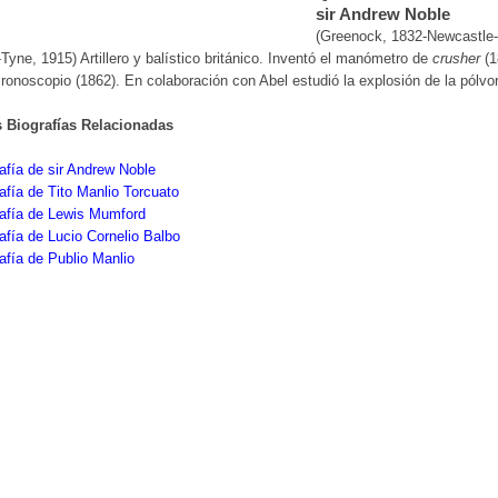
sir Andrew Noble
(Greenock, 1832-Newcastle-
Tyne, 1915) Artillero y balístico británico. Inventó el manómetro de
crusher
(1
cronoscopio (1862). En colaboración con Abel estudió la explosión de la pólvo
s Biografías Relacionadas
afía de sir Andrew Noble
afía de Tito Manlio Torcuato
rafía de Lewis Mumford
afía de Lucio Cornelio Balbo
afía de Publio Manlio