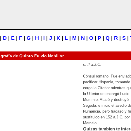
|
D
|
E
|
F
|
G
|
H
|
I
|
J
|
K
|
L
|
M
|
N
|
O
|
P
|
Q
|
R
|
S
|
ografía de
Quinto Fulvio Nobilior
s. II a.J.C.
Cónsul romano. Fue enviad
pacificar Hispania, tomando
cargo la Citerior mientras q
la Ulterior se encargó Lucio
Mummio. Atacó y destruyó
Segeda, e inició el asedio d
Numancia, pero fracasó y f
sustituido en 152 a.J.C. por
Marcelo
Quizas tambien te inter