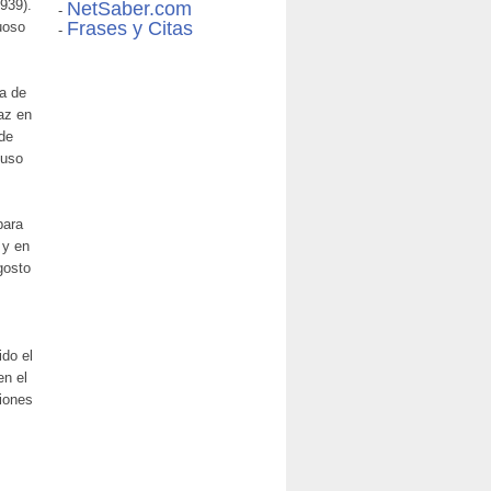
1939).
NetSaber.com
-
Frases y Citas
uoso
-
ia de
Paz en
sde
puso
para
 y en
gosto
ido el
en el
ciones