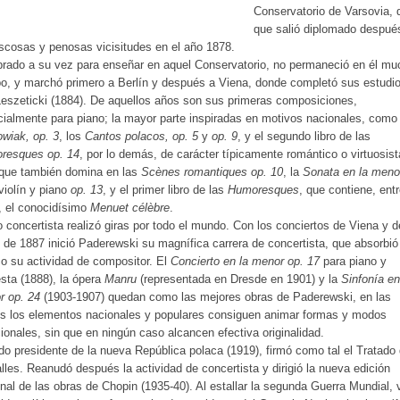
Conservatorio de Varsovia, 
que salió diplomado despué
scosas y penosas vicisitudes en el año 1878.
rado a su vez para enseñar en aquel Conservatorio, no permaneció en él mu
o, y marchó primero a Berlín y después a Viena, donde completó sus estudi
eszeticki (1884). De aquellos años son sus primeras composiciones,
ialmente para piano; la mayor parte inspiradas en motivos nacionales, como 
wiak, op. 3
, los
Cantos polacos, op. 5
y
op. 9
, y el segundo libro de las
resques op. 14
, por lo demás, de carácter típicamente romántico o virtuosist
 que también domina en las
Scènes romantiques op. 10
, la
Sonata en la meno
violín y piano
op. 13
, y el primer libro de las
Humoresques
, que contiene, ent
, el conocidísimo
Menuet célèbre
.
concertista realizó giras por todo el mundo. Con los conciertos de Viena y d
 de 1887 inició Paderewski su magnífica carrera de concertista, que absorbi
o su actividad de compositor. El
Concierto en la menor op. 17
para piano y
sta (1888), la ópera
Manru
(representada en Dresde en 1901) y la
Sinfonía en
r op. 24
(1903-1907) quedan como las mejores obras de Paderewski, en las
s los elementos nacionales y populares consiguen animar formas y modos
cionales, sin que en ningún caso alcancen efectiva originalidad.
do presidente de la nueva República polaca (1919), firmó como tal el Tratado
lles. Reanudó después la actividad de concertista y dirigió la nueva edición
nal de las obras de Chopin (1935-40). Al estallar la segunda Guerra Mundial, 