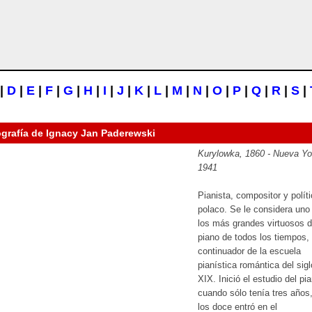
|
D
|
E
|
F
|
G
|
H
|
I
|
J
|
K
|
L
|
M
|
N
|
O
|
P
|
Q
|
R
|
S
|
ografía de
Ignacy Jan Paderewski
Kurylowka, 1860 - Nueva Yo
1941
Pianista, compositor y polít
polaco. Se le considera uno
los más grandes virtuosos d
piano de todos los tiempos, 
continuador de la escuela
pianística romántica del sigl
XIX. Inició el estudio del pi
cuando sólo tenía tres años,
los doce entró en el