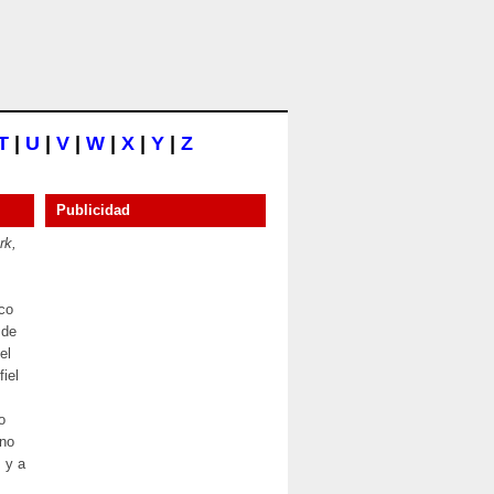
T
|
U
|
V
|
W
|
X
|
Y
|
Z
Publicidad
rk,
ico
 de
el
fiel
o
ano
 y a