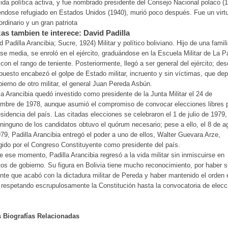
vida política activa, y fue nombrado presidente del Consejo Nacional polaco (
ndose refugiado en Estados Unidos (1940), murió poco después. Fue un virt
ordinario y un gran patriota
as tambien te interece: David Padilla
d Padilla Arancibia; Sucre, 1924) Militar y político boliviano. Hijo de una famil
ase media, se enroló en el ejército, graduándose en la Escuela Militar de La 
con el rango de teniente. Posteriormente, llegó a ser general del ejército; de
puesto encabezó el golpe de Estado militar, incruento y sin víctimas, que de
bierno de otro militar, el general Juan Pereda Asbún.
la Arancibia quedó investido como presidente de la Junta Militar el 24 de
mbre de 1978, aunque asumió el compromiso de convocar elecciones libres 
esidencia del país. Las citadas elecciones se celebraron el 1 de julio de 1979,
 ninguno de los candidatos obtuvo el quórum necesario; pese a ello, el 8 de a
79, Padilla Arancibia entregó el poder a uno de ellos, Walter Guevara Arze,
ido por el Congreso Constituyente como presidente del país.
 ese momento, Padilla Arancibia regresó a la vida militar sin inmiscuirse en
os de gobierno. Su figura en Bolivia tiene mucho reconocimiento, por haber s
ente que acabó con la dictadura militar de Pereda y haber mantenido el orden 
 respetando escrupulosamente la Constitución hasta la convocatoria de elec
s Biografías Relacionadas