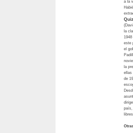
a la 
Habié
extra
Quiz
(Davi
la cl
1948 
este 
el go
Padil
novie
la pr
ellas
de 19
escog
Desde
asunt
dirig
país,
libres
Otra