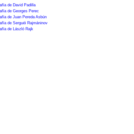
afía de David Padilla
afía de Georges Perec
rafía de Juan Pereda Asbún
afía de Serguéi Rajmáninov
afía de László Rajk