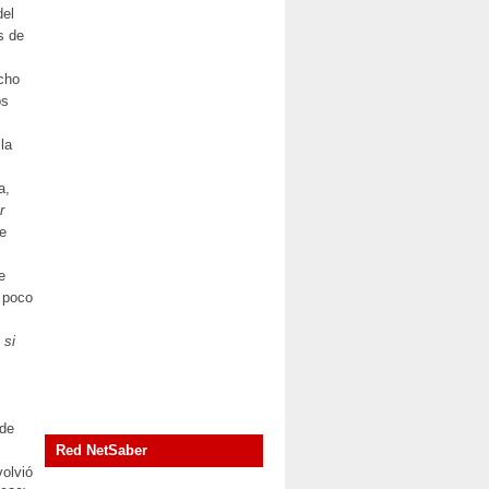
del
s de
cho
os
la
a,
r
re
e
ó poco
 si
 de
Red NetSaber
volvió