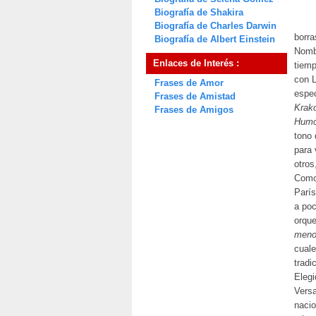
Biografía de Shakira
Biografía de Charles Darwin
borra
Biografía de Albert Einstein
Nomb
Enlaces de Interés :
tiemp
con L
Frases de Amor
espec
Frases de Amistad
Krako
Frases de Amigos
Humo
tono
para 
otros
Como 
París
a poc
orque
meno
cuale
tradi
Elegi
Versa
nacio