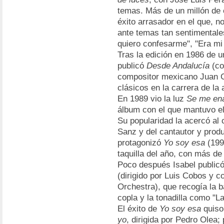
temas. Más de un millón de
éxito arrasador en el que, n
ante temas tan sentimentales
quiero confesarme", "Era mi 
Tras la edición en 1986 de u
publicó
Desde Andalucía
(co
compositor mexicano Juan Ga
clásicos en la carrera de la 
En 1989 vio la luz
Se me en
álbum con el que mantuvo el 
Su popularidad la acercó al c
Sanz y del cantautor y prod
protagonizó
Yo soy esa
(199
taquilla del año, con más de
Poco después Isabel public
(dirigido por Luis Cobos y c
Orchestra), que recogía la b
copla y la tonadilla como "La
El éxito de
Yo soy esa
quiso
yo
, dirigida por Pedro Olea;