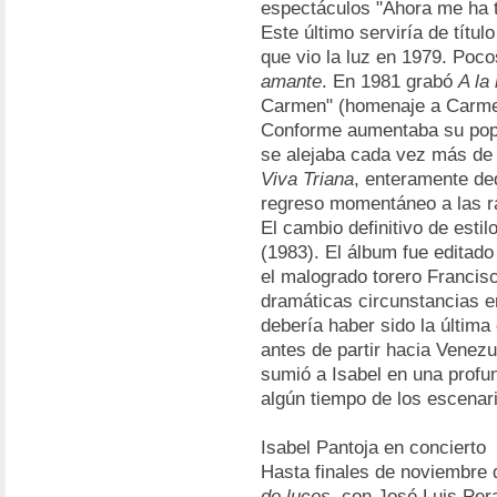
espectáculos "Ahora me ha to
Este último serviría de títul
que vio la luz en 1979. Poc
amante
. En 1981 grabó
A la
Carmen" (homenaje a Carmen 
Conforme aumentaba su popul
se alejaba cada vez más de 
Viva Triana
, enteramente de
regreso momentáneo a las r
El cambio definitivo de esti
(1983). El álbum fue editad
el malogrado torero Francisc
dramáticas circunstancias e
debería haber sido la últim
antes de partir hacia Venezu
sumió a Isabel en una profu
algún tiempo de los escenar
Isabel Pantoja en concierto
Hasta finales de noviembre 
de luces
, con José Luis Per