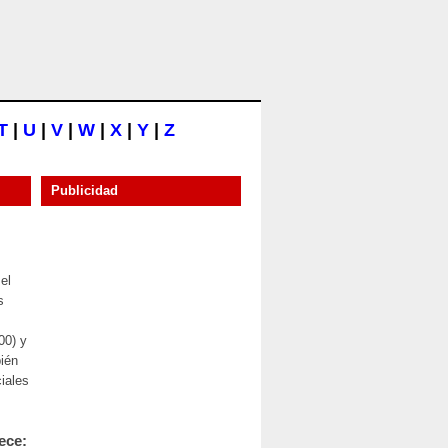
T
|
U
|
V
|
W
|
X
|
Y
|
Z
Publicidad
el
s
00) y
bién
iales
ece: