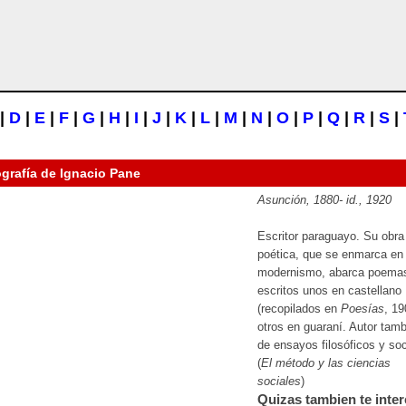
|
D
|
E
|
F
|
G
|
H
|
I
|
J
|
K
|
L
|
M
|
N
|
O
|
P
|
Q
|
R
|
S
|
ografía de
Ignacio Pane
Asunción, 1880-
id.
, 1920
Escritor paraguayo. Su obra
poética, que se enmarca en 
modernismo, abarca poema
escritos unos en castellano
(recopilados en
Poesías
, 19
otros en guaraní. Autor tam
de ensayos filosóficos y soc
(
El método y las ciencias
sociales
)
Quizas tambien te inter