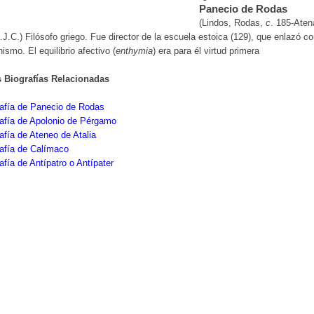
Panecio de Rodas
(Lindos, Rodas,
c
. 185-Ate
.J.C.) Filósofo griego. Fue director de la escuela estoica (129), que enlazó co
nismo. El equilibrio afectivo (
enthymia
) era para él virtud primera
s Biografías Relacionadas
rafía de Panecio de Rodas
afía de Apolonio de Pérgamo
afía de Ateneo de Atalia
afía de Calímaco
afía de Antípatro o Antípater