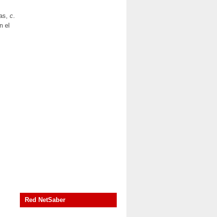
nas,
c
.
n el
Red NetSaber