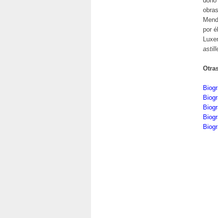
donó 
obras
Mend
por é
Luxe
astill
Otra
Biogr
Biogr
Biogr
Biogr
Biogr