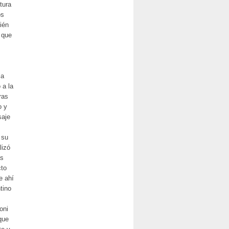
tura
os
ién
 que
la
 a la
ras
o y
saje
 su
lizó
ás
cto
e ahí
tino
oni
que