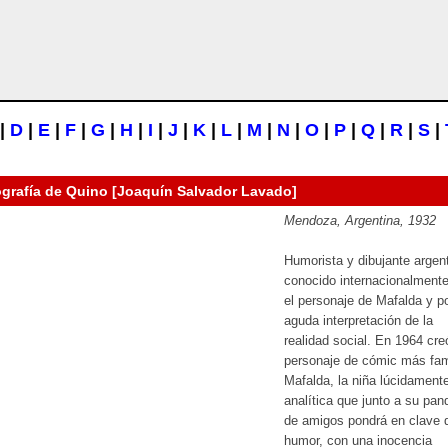
|
D
|
E
|
F
|
G
|
H
|
I
|
J
|
K
|
L
|
M
|
N
|
O
|
P
|
Q
|
R
|
S
|
ografía de
Quino [Joaquín Salvador Lavado]
Mendoza, Argentina, 1932
Humorista y dibujante argen
conocido internacionalmente
el personaje de Mafalda y p
aguda interpretación de la
realidad social. En 1964 cre
personaje de cómic más fa
Mafalda, la niña lúcidament
analítica que junto a su pand
de amigos pondrá en clave 
humor, con una inocencia