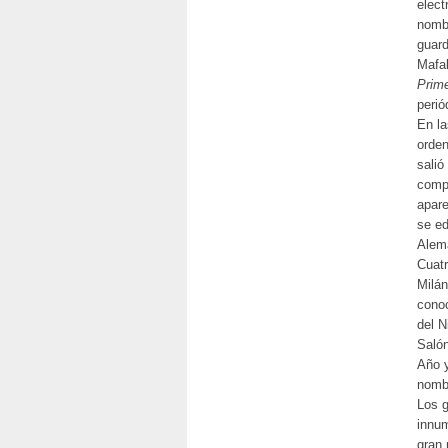
elect
nombr
guard
Mafal
Prim
perió
En la
orden
salió
compr
apar
se ed
Alema
Cuatr
Milán
conoc
del N
Salón
Año y
nombr
Los g
innum
gran 