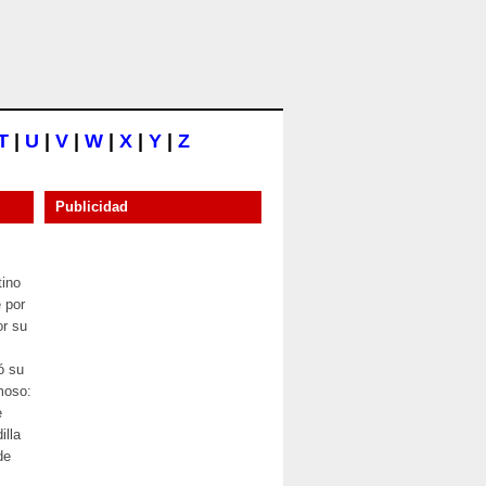
T
|
U
|
V
|
W
|
X
|
Y
|
Z
Publicidad
tino
 por
or su
ó su
moso:
e
illa
de