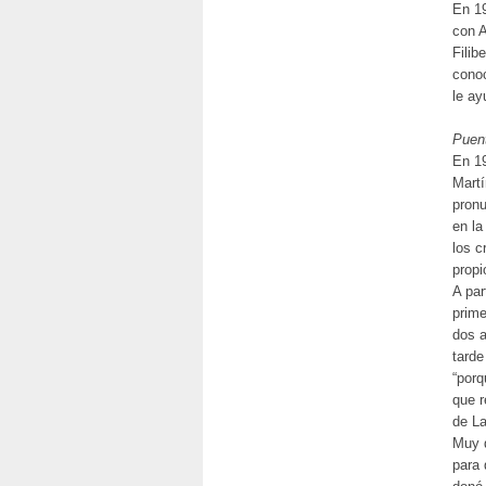
En 19
con A
Filib
conoc
le ay
Puen
En 19
Martí
pronu
en la
los c
propi
A par
prime
dos a
tarde
“porq
que r
de L
Muy q
para 