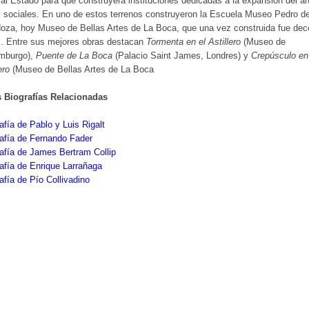
al Estado para que construyera instituciones dedicadas a la expansión del ar
 sociales. En uno de estos terrenos construyeron la Escuela Museo Pedro d
oza, hoy Museo de Bellas Artes de La Boca, que una vez construida fue dec
l. Entre sus mejores obras destacan
Tormenta en el Astillero
(Museo de
mburgo),
Puente de La Boca
(Palacio Saint James, Londres) y
Crepúsculo en
ero
(Museo de Bellas Artes de La Boca
s Biografías Relacionadas
afía de Pablo y Luis Rigalt
afía de Fernando Fader
afía de James Bertram Collip
afía de Enrique Larrañaga
afía de Pío Collivadino