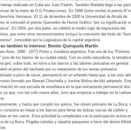
metraje realizado en Cuba por Juan Padrón. También Mafalda llegó a las pant
isivas de la mano de D.G Producciones. En 1998 Quino recibió el premio B´n
 Derechos Humanos. El 11 de diciembre de 2000 la Universidad de Alcalá de
es le concedió el premio Quevedos de Humor Gráfico "por su significación s
ística". En 2004, por otra parte, se celebró el medio siglo de trayectoria del
ista, que entre otros reconocimientos incluyó la concesión del título de "ilust
rense", concedido por la Legislatura de la capital argentina
as tambien te interece: Benito Quinquela Martín
os Aires, 1890 - 1977) Pintor y muralista argentino. Fue uno de los “Pintores
 (uno de los barrios de su ciudad natal). Con un estilo naturalista, la temátic
ra giró, sobre todo, en torno a los barcos y las labores portuarias en general.
deró el pintor del riachuelo por su tratamiento de los temas portuarios
onado a poco de nacer, permaneció en un orfanato hasta que, a los seis año
monio formado por Manuel Chinchella y Justina Molina decidió adoptarlo. E
ormación en una escuela de enseñanza en la que únicamente permaneció dos
s ya que, con tan sólo nueve años, tuvo que empezar a trabajar en la carbon
na.
riormente, y hasta que cumplió los quince, fue obrero portuario de La Boca; 
jo consistía en trepar a los barcos para llenar las bolsas vacías de carbón y
rlas en los carros. Esta actividad la completaba con la participación activa en
ica de La Boca. Pegaba carteles y repartía pasquines a favor del doctor Alfre
cios