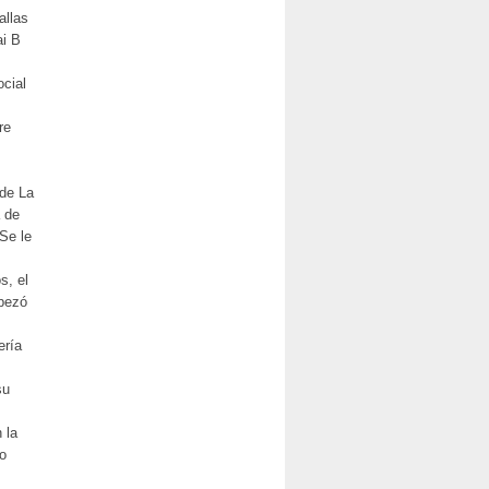
allas
ai B
ocial
re
 de La
a de
 Se le
s, el
mpezó
ería
su
 la
do