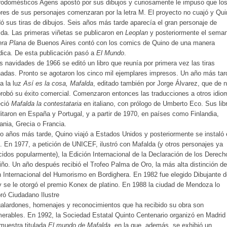
rodomésticos Agens apostó por sus dibujos y curiosamente le impuso que lo
es de sus personajes comenzaran por la letra M. El proyecto no cuajó y Qui
ó sus tiras de dibujos. Seis años más tarde aparecía el gran personaje de
da. Las primeras viñetas se publicaron en
Leoplan
y posteriormente el seman
era Plana
de Buenos Aires contó con los comics de Quino de una manera
dica. De esta publicación pasó a
El Mundo
.
s navidades de 1966 se editó un libro que reunía por primera vez las tiras
adas. Pronto se agotaron los cinco mil ejemplares impresos. Un año más tar
 a la luz
Así es la cosa, Mafalda
, editado también por Jorge Álvarez, que de 
obó su éxito comercial. Comenzaron entonces las traducciones a otros idio
eció
Mafalda la contestataria
en italiano, con prólogo de Umberto Eco. Sus lib
itaron en España y Portugal, y a partir de 1970, en países como Finlandia,
nia, Grecia o Francia.
o años más tarde, Quino viajó a Estados Unidos y posteriormente se instaló
. En 1977, a petición de UNICEF, ilustró con Mafalda (y otros personajes ya
idos popularmente), la Edición Internacional de la Declaración de los Derech
iño. Un año después recibió el Trofeo Palma de Oro, la más alta distinción de
 Internacional del Humorismo en Bordighera. En 1982 fue elegido Dibujante d
 se le otorgó el premio Konex de platino. En 1988 la ciudad de Mendoza lo
ó Ciudadano Ilustre
alardones, homenajes y reconocimientos que ha recibido su obra son
erables. En 1992, la Sociedad Estatal Quinto Centenario organizó en Madrid
muestra titulada
El mundo de Mafalda
, en la que, además, se exhibió un