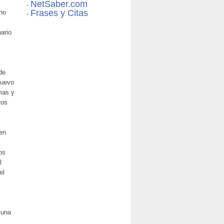
s
NetSaber.com
-
Frases y Citas
no
-
ario
de
nuevo
mas y
ros
 en
os
l
el
 una