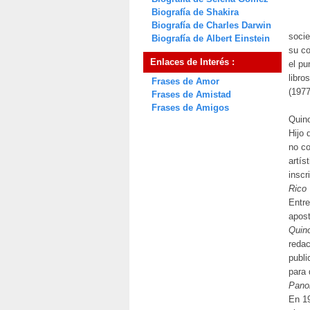
Biografía de Shakira
Biografía de Charles Darwin
socie
Biografía de Albert Einstein
su co
Enlaces de Interés :
el pu
libr
Frases de Amor
(197
Frases de Amistad
Frases de Amigos
Quin
Hijo 
no co
artís
inscr
Rico 
Entre
apost
Quin
redac
publi
para 
Pano
En 19