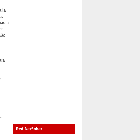
a la
as,
hasta
en
llo
ara
a
s,
e
ma
Red NetSaber