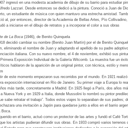
07 ingresó en una modesta academia de dibujo de su barrio para estudiar pin
lfredo Lazzari. Desde entonces se dedicó a la pintura. Conoció a Juan de Di
erto, un estudiante de música con quien mantuvo una estrecha amistad. Tamb
ió al, por entonces, director de la Academia de Bellas Artes, Pío Collivadino,
udó a iniciarse en el dibujo de retratos y a incorporar el color a sus obras
te de La Boca
(1946), de Benito Quinquela
18 decidió cambiar su nombre (Benito Juan Martín) por el de Benito Quinque
n, eliminando el nombre de Juan y adaptando el apellido de su padre adoptivo
nciación italiana. Con su nuevo nombre, el 4 de noviembre, exhibió sus pintu
 Primera Exposición Individual de la Galería Witcomb. La muestra fue un éxit
ríticos hablaron de la aparición de un original pintor, con técnica, estilo y men
os
tir de este momento empezaron sus recorridos por el mundo. En 1921 realizó
ra exposición internacional en Río de Janeiro. Su primer viaje a Europa lo rea
ños más tarde, concretamente a Madrid. En 1925 llegó a París, dos años m
 a Nueva York y en 1929 a Italia, donde Mussolini lo nombró su pintor predile
ue sabe retratar el trabajo”. Todos estos viajes lo separaban de sus padres; d
echazara una invitación a Japón para quedarse junto a ellos en el barrio argen
a Boca.
uerido en el barrio, actuó como un protector de las artes y fundó el Café Tort
que los artistas pudieran difundir sus obras. En 1933 compró varios terrenos 