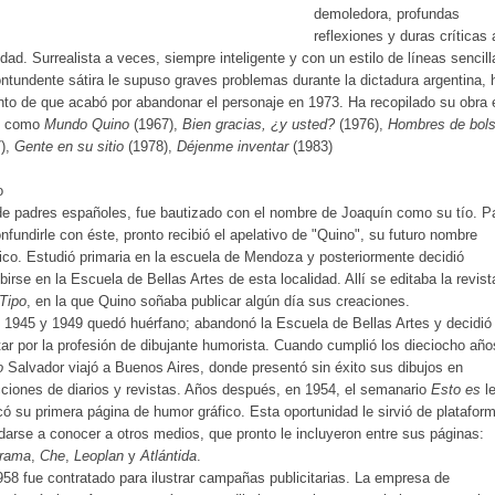
demoledora, profundas
reflexiones y duras críticas 
dad. Surrealista a veces, siempre inteligente y con un estilo de líneas sencill
ntundente sátira le supuso graves problemas durante la dictadura argentina, 
nto de que acabó por abandonar el personaje en 1973. Ha recopilado su obra 
os como
Mundo Quino
(1967),
Bien gracias, ¿y usted?
(1976),
Hombres de bolsi
7),
Gente en su sitio
(1978),
Déjenme inventar
(1983)
o
de padres españoles, fue bautizado con el nombre de Joaquín como su tío. P
nfundirle con éste, pronto recibió el apelativo de "Quino", su futuro nombre
tico. Estudió primaria en la escuela de Mendoza y posteriormente decidió
ibirse en la Escuela de Bellas Artes de esta localidad. Allí se editaba la revist
Tipo
, en la que Quino soñaba publicar algún día sus creaciones.
 1945 y 1949 quedó huérfano; abandonó la Escuela de Bellas Artes y decidió
ar por la profesión de dibujante humorista. Cuando cumplió los dieciocho año
o
Salvador viajó a Buenos Aires, donde presentó sin éxito sus dibujos en
ciones de diarios y revistas. Años después, en 1954, el semanario
Esto es
l
có su primera página de humor gráfico. Esta oportunidad le sirvió de platafor
darse a conocer a otros medios, que pronto le incluyeron entre sus páginas:
rama
,
Che
,
Leoplan
y
Atlántida
.
58 fue contratado para ilustrar campañas publicitarias. La empresa de