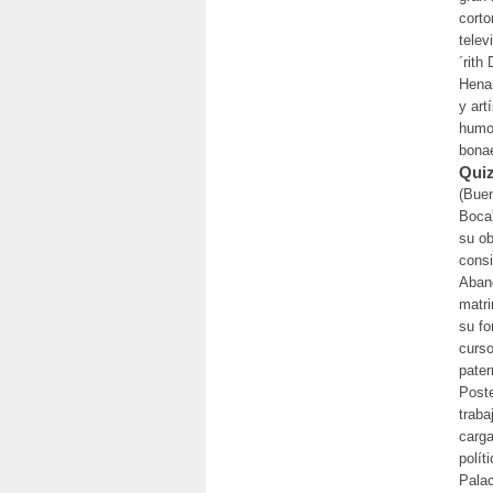
corto
telev
´rith
Henar
y art
humor
bonae
Quiz
(Buen
Boca”
su ob
consi
Aband
matri
su f
curso
pater
Poste
traba
carga
polít
Pala