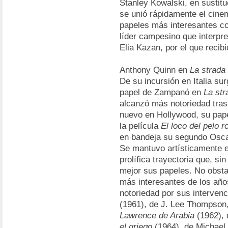
Stanley Kowalski, en sustitu
se unió rápidamente el cinem
papeles más interesantes c
líder campesino que interpr
Elia Kazan, por el que recib
Anthony Quinn en
La strada
De su incursión en Italia su
papel de Zampanó en
La str
alcanzó más notoriedad tras 
nuevo en Hollywood, su pap
la película
El loco del pelo r
en bandeja su segundo Osca
Se mantuvo artísticamente 
prolífica trayectoria que, sin
mejor sus papeles. No obsta
más interesantes de los año
notoriedad por sus interven
(1961), de J. Lee Thompson
Lawrence de Arabia
(1962), 
el griego
(1964), de Michael