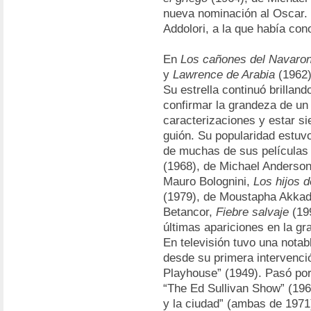
nueva nominación al Oscar.
Addolori, a la que había con
En
Los cañones del Navaro
y
Lawrence de Arabia
(1962
Su estrella continuó brillan
confirmar la grandeza de un
caracterizaciones y estar si
guión. Su popularidad estuvo
de muchas de sus película
(1968), de Michael Anderso
Mauro Bolognini,
Los hijos 
(1979), de Moustapha Akka
Betancor,
Fiebre salvaje
(199
últimas apariciones en la gr
En televisión tuvo una not
desde su primera intervenció
Playhouse” (1949). Pasó por
“The Ed Sullivan Show” (1963
y la ciudad” (ambas de 1971