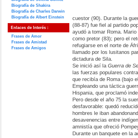
Biografía de Shakira
Biografía de Charles Darwin
Biografía de Albert Einstein
cuestor (90). Durante la guer
(88-87) fue fiel al partido p
Enlaces de Interés :
ayudó a tomar Roma. Mario l
Frases de Amor
como pretor (83); pero el ret
Frases de Amistad
refugiarse en el norte de Áf
Frases de Amigos
llamado por los lusitanos pa
dictadura de Sila.
Se inició así la
Guerra de Se
las fuerzas populares contra 
que recibía de Roma (bajo 
Empleando una táctica guerril
Hispania, que proclamó ind
Pero desde el año 75 la suer
desfavorable: quedó reducido
hombres le iban abandonando
desavenencias entre indígen
amnistía que ofreció Pompe
Durante un banquete en la a