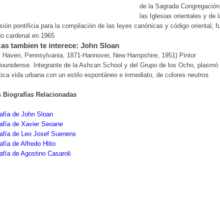
de la Sagrada Congregación
las Iglesias orientales y de l
ión pontificia para la compilación de las leyes canónicas y código oriental, f
o cardenal en 1965
as tambien te interece: John Sloan
k Haven, Pennsylvania, 1871-Hannover, New Hampshire, 1951) Pintor
ounidense. Integrante de la Ashcan School y del Grupo de los Ocho, plasmó 
tica vida urbana con un estilo espontáneo e inmediato, de colores neutros
s Biografías Relacionadas
afía de John Sloan
afía de Xavier Seoane
afía de Leo Josef Suenens
afía de Alfredo Hlito
afía de Agostino Casaroli