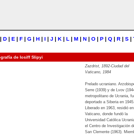
|
D
|
E
|
F
|
G
|
H
|
I
|
J
|
K
|
L
|
M
|
N
|
O
|
P
|
Q
|
R
|
S
|
ografía de
Iosiff Slipyi
Zazdrist, 1892-Ciudad del
Vaticano, 1984
Prelado ucraniano. Arzobisp
Serre (1939) y de Lvov (194
metropolitano de Ucrania, f
deportado a Siberia en 1945
Liberado en 1963, residió en
Vaticano, donde fundó la
Universidad Católica Ucrani
el Centro de Investigación d
San Clemente (1963). Miem