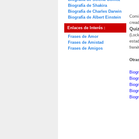
Biografía de Shakira
Biografía de Charles Darwin
Comis
Biografía de Albert Einstein
cread
Enlaces de Interés :
Quiz
(Loc
Frases de Amor
estad
Frases de Amistad
frené
Frases de Amigos
Otra
Biogr
Biogr
Biogr
Biogr
Biogr