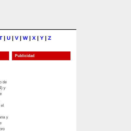
T
|
U
|
V
|
W
|
X
|
Y
|
Z
Publicidad
o de
4) y
ue
.
 el
ana y
e
bro