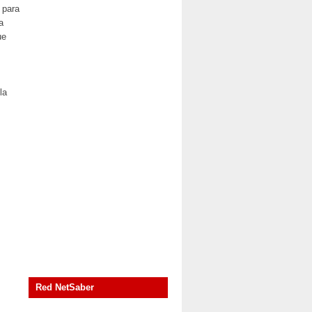
 para
a
ue
la
Red NetSaber