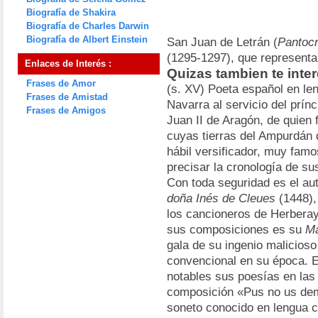
Biografía de Shakira
Biografía de Charles Darwin
Biografía de Albert Einstein
San Juan de Letrán (
Pantocr
(1295-1297), que representa
Enlaces de Interés :
Quizas tambien te inter
Frases de Amor
(s. XV) Poeta español en le
Frases de Amistad
Navarra al servicio del prín
Frases de Amigos
Juan II de Aragón, de quien f
cuyas tierras del Ampurdán 
hábil versificador, muy fam
precisar la cronología de su
Con toda seguridad es el au
doña Inés de Cleues
(1448),
los cancioneros de Herberay
sus composiciones es su
Ma
gala de su ingenio malicioso 
convencional en su época. E
notables sus poesías en las
composición «Pus no us deme
soneto conocido en lengua c