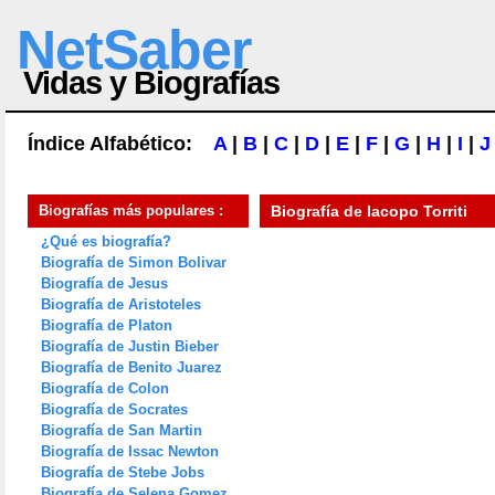
NetSaber
Vidas y Biografías
Índice Alfabético:
A
|
B
|
C
|
D
|
E
|
F
|
G
|
H
|
I
|
J
Biografías más populares :
Biografía de
Iacopo Torriti
¿Qué es biografía?
Biografía de Simon Bolivar
Biografía de Jesus
Biografía de Aristoteles
Biografía de Platon
Biografía de Justin Bieber
Biografía de Benito Juarez
Biografía de Colon
Biografía de Socrates
Biografía de San Martin
Biografía de Issac Newton
Biografía de Stebe Jobs
Biografía de Selena Gomez