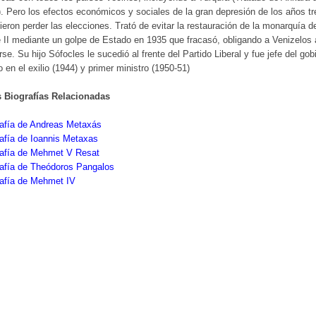
. Pero los efectos económicos y sociales de la gran depresión de los años tr
cieron perder las elecciones. Trató de evitar la restauración de la monarquía d
 II mediante un golpe de Estado en 1935 que fracasó, obligando a Venizelos 
arse. Su hijo Sófocles le sucedió al frente del Partido Liberal y fue jefe del gob
o en el exilio (1944) y primer ministro (1950-51)
s Biografías Relacionadas
rafía de Andreas Metaxás
afía de Ioannis Metaxas
rafía de Mehmet V Resat
rafía de Theódoros Pangalos
rafía de Mehmet IV