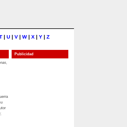
T
|
U
|
V
|
W
|
X
|
Y
|
Z
Publicidad
enas,
uerra
su
utor
;