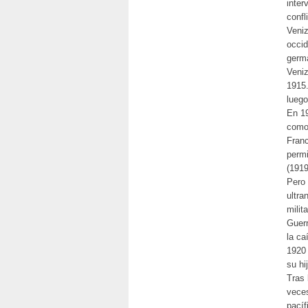
inter
confl
Veniz
occid
germa
Veniz
1915.
luego
En 19
como 
Franc
permi
(1919
Pero 
ultra
milit
Guerr
la ca
1920 
su hi
Tras 
veces
pacíf