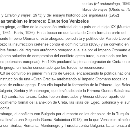
cortos (
El archipiélago,
1969
libros de viajes (
Otoño en Ita
, y
Eftalón y viajes,
1973) y del ensayo histórico
Los argonautas
(1962)
as tambien te interece: Eleuterios Venizelos
ico griego, artífice de la expansión territorial de su país en el siglo XX (Murnie
, 1864 - París, 1936). En la época en que la isla de Creta formaba parte del
nante Imperio Otomano, este abogado, periodista y político del Partido Liberal
ezó la insurrección cretense contra el dominio turco (1896) y se convirtió en 
re fuerte» del régimen autónomo otorgado a la isla por el Imperio Otomano 
(como solución de compromiso del conflicto greco-turco, auspiciada por las
es potencias europeas). En 1905 proclamó la plena integración de Creta en e
o griego, un hecho consumado que los turcos no reconocieron.
10 se convirtió en primer ministro de Grecia, encabezando la política naciona
nstrucción de una «Gran Grecia» arrebatando al Imperio Otomano todos los
torios de cultura griega. Para ello impulsó la formación de la Primera Liga Balc
ulgaria, Serbia y Montenegro, que llevó adelante la Primera Guerra Balcánic
-13) contra los turcos. Éstos fueron derrotados y Grecia obtuvo, aparte del
ocimiento formal de la anexión de Creta, las islas del Egeo, Salónica y el sur
donia.
mbargo, el conflicto con Bulgaria por el reparto de los despojos de la Turquía
ea llevó a una Segunda Guerra Balcánica (1913), en la que Venizelos alineó 
a con Serbia, Rumania, Montenegro y Turquía contra Bulgaria. La amenaza 