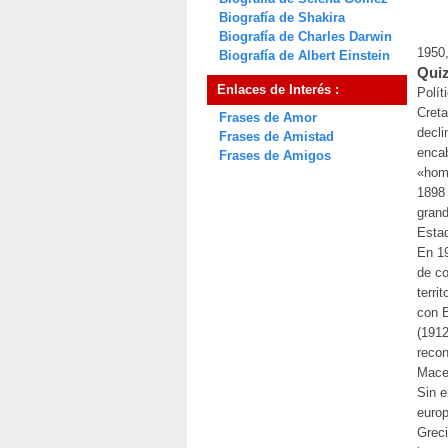
Biografía de Shakira
Biografía de Charles Darwin
1950
Biografía de Albert Einstein
Quiz
Enlaces de Interés :
Polít
Creta
Frases de Amor
decli
Frases de Amistad
encab
Frases de Amigos
«homb
1898 
grand
Estad
En 19
de co
terri
con B
(1912
recon
Mace
Sin e
europ
Greci