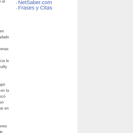
 el
NetSaber.com
-
Frases y Citas
-
 en
ladado
tenas
cia le
uilly
upó
 en la
vocó
 en
car en
iones
de