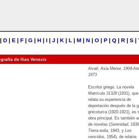
|
D
|
E
|
F
|
G
|
H
|
I
|
J
|
K
|
L
|
M
|
N
|
O
|
P
|
Q
|
R
|
S
|
ografía de
Ilias Venezis
Aivali, Asia Menor, 1904-At
1973
Escritor griego. La novela
Matrícula 31328
(1931), que
relata su experiencia de
deportación después de la g
grecoturca (1920-1921), es 
obra principal. Es también a
de novelas (
Serenidad
, 1939
Tierra eolia,
1943, y
Los
vencidos,
1954), de relatos