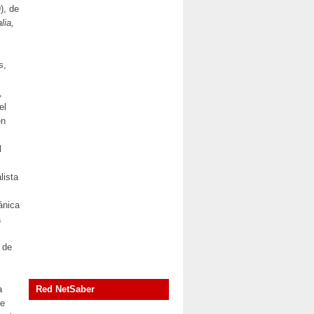
), de
lia,
s,
,
el
en
l
lista
ánica
a
 de
a
Red NetSaber
de