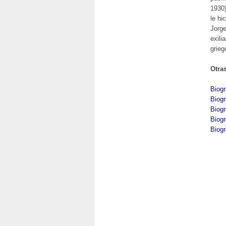
1930)
le hi
Jorge
exili
grieg
Otra
Biog
Biogr
Biog
Biog
Biog