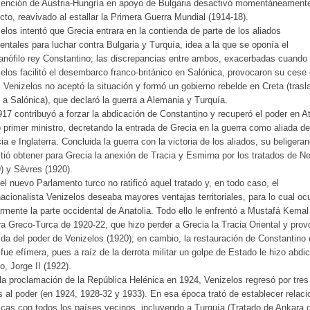
vención de Austria-Hungría en apoyo de Bulgaria desactivó momentáneamente
icto, reavivado al estallar la Primera Guerra Mundial (1914-18).
elos intentó que Grecia entrara en la contienda de parte de los aliados
entales para luchar contra Bulgaria y Turquía, idea a la que se oponía el
nófilo rey Constantino; las discrepancias entre ambos, exacerbadas cuando
elos facilitó el desembarco franco-británico en Salónica, provocaron su cese
 Venizelos no aceptó la situación y formó un gobierno rebelde en Creta (tras
 a Salónica), que declaró la guerra a Alemania y Turquía.
17 contribuyó a forzar la abdicación de Constantino y recuperó el poder en A
primer ministro, decretando la entrada de Grecia en la guerra como aliada de
ia e Inglaterra. Concluida la guerra con la victoria de los aliados, su beligeran
tió obtener para Grecia la anexión de Tracia y Esmirna por los tratados de Ne
) y Sèvres (1920).
el nuevo Parlamento turco no ratificó aquel tratado y, en todo caso, el
nacionalista Venizelos deseaba mayores ventajas territoriales, para lo cual oc
armente la parte occidental de Anatolia. Todo ello le enfrentó a Mustafá Kemal
a Greco-Turca de 1920-22, que hizo perder a Grecia la Tracia Oriental y pro
ída del poder de Venizelos (1920); en cambio, la restauración de Constantino
fue efímera, pues a raíz de la derrota militar un golpe de Estado le hizo abdi
jo, Jorge II (1922).
la proclamación de la República Helénica en 1924, Venizelos regresó por tres
 al poder (en 1924, 1928-32 y 1933). En esa época trató de establecer relac
icas con todos los países vecinos, incluyendo a Turquía (Tratado de Ankara 