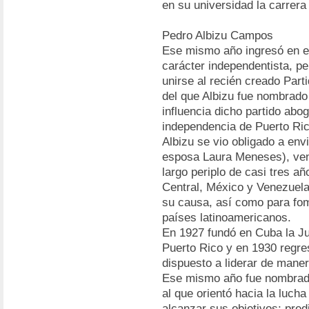
en su universidad la carrer
Pedro Albizu Campos
Ese mismo año ingresó en el
carácter independentista, p
unirse al recién creado Part
del que Albizu fue nombrado
influencia dicho partido abo
independencia de Puerto Ric
Albizu se vio obligado a envi
esposa Laura Meneses), vend
largo periplo de casi tres añ
Central, México y Venezuela
su causa, así como para fome
países latinoamericanos.
En 1927 fundó en Cuba la J
Puerto Rico y en 1930 regresó
dispuesto a liderar de maner
Ese mismo año fue nombrado 
al que orientó hacia la luch
alcanzar sus objetivos; pred