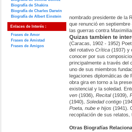
Biografía de Shakira
Biografía de Charles Darwin
Biografía de Albert Einstein
nombrado presidente de la R
que renunció en septiembre 
Enlaces de Interés :
las guerras contra Maximilia
Frases de Amor
Quizas tambien te inte
Frases de Amistad
(Caracas, 1902 - 1952) Poet
Frases de Amigos
del rotativo
Crítica
(1937) y d
conocer por sus composicion
principalmente a través de
uno de sus miembros fundad
legaciones diplomáticas de 
obra gira en torno a la pres
existencial y la soledad. E
ven
(1936),
Recital
(1939),
P
(1940),
Soledad contigo
(194
Poeta, nube e hijos
(1941). C
recopilación de sus relatos, 
Otras Biografías Relacion