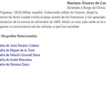
Mariano Álvarez de Cas
(Granada o Burgo de Osma,
Figueras, 1810) Militar español. Gobernador militar de Gerona, dirigió la
tencia de dicha ciudad contra el largo asedio de los franceses y fue apresado 
pitulación de la misma en diciembre de 1809. Murió un mes más tarde en la c
gueras a consecuencia de las torturas a que fue sometido
s Biografías Relacionadas
afía de José Álvarez Cubero
afía de Miguel de la Torre
afía de Hilarión Grosolé Daza
rafía de André Masséna
afía de Dionisio Daza