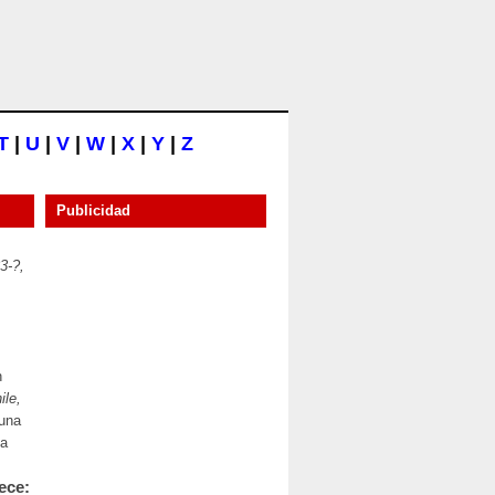
T
|
U
|
V
|
W
|
X
|
Y
|
Z
Publicidad
3-?,
n
ile,
 una
la
ece: