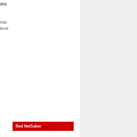
tro
tras
árcel
Red NetSaber