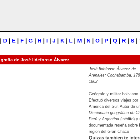
|
D
|
E
|
F
|
G
|
H
|
I
|
J
|
K
|
L
|
M
|
N
|
O
|
P
|
Q
|
R
|
S
|
ografía de
José Ildefonso Álvarez
José Ildefonso Álvarez de
Arenales; Cochabamba, 178
1862
Geógrafo y militar boliviano.
Efectuó diversos viajes por
América del Sur. Autor de u
Diccionario geográfico de Ch
Perú y Argentina
(inédito) y
documentada reseña sobre 
región del Gran Chaco
Quizas tambien te inter