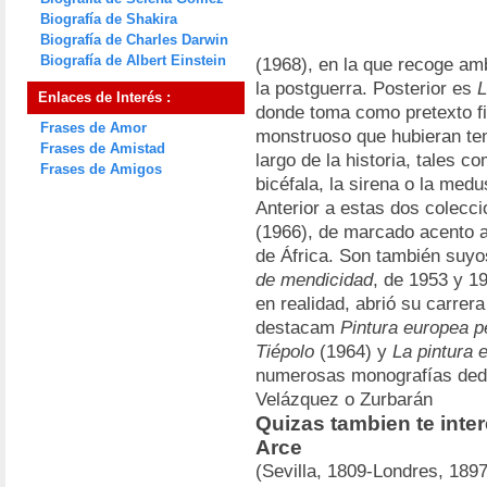
Biografía de Shakira
Biografía de Charles Darwin
Biografía de Albert Einstein
(1968), en la que recoge am
la postguerra. Posterior es
L
Enlaces de Interés :
donde toma como pretexto fi
Frases de Amor
monstruoso que hubieran te
Frases de Amistad
largo de la historia, tales co
Frases de Amigos
bicéfala, la sirena o la med
Anterior a estas dos colecc
(1966), de marcado acento a
de África. Son también suy
de mendicidad
, de 1953 y 1
en realidad, abrió su carrer
destacam
Pintura europea p
Tiépolo
(1964) y
La pintura 
numerosas monografías dedi
Velázquez o Zurbarán
Quizas tambien te inte
Arce
(Sevilla, 1809-Londres, 1897)