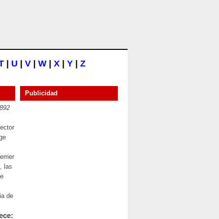
T
|
U
|
V
|
W
|
X
|
Y
|
Z
Publicidad
1892
ector
ge
rrier
, las
de
ia de
ece: