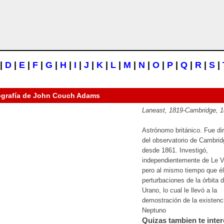
|
D
|
E
|
F
|
G
|
H
|
I
|
J
|
K
|
L
|
M
|
N
|
O
|
P
|
Q
|
R
|
S
|
ografía de
John Couch Adams
Laneast, 1819-Cambridge, 
Astrónomo británico. Fue dir
del observatorio de Cambrid
desde 1861. Investigó,
independientemente de Le Ve
pero al mismo tiempo que él
perturbaciones de la órbita 
Urano, lo cual le llevó a la
demostración de la existenc
Neptuno
Quizas tambien te inter