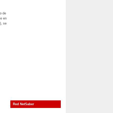
io de
se en
), se
Red NetSaber