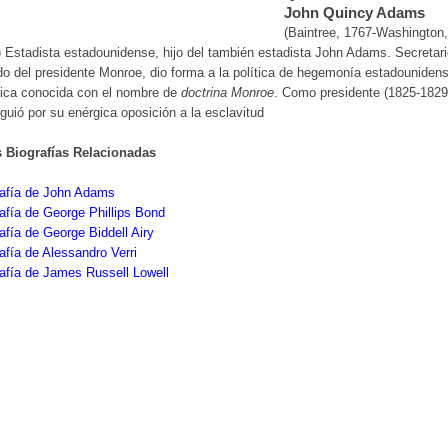
John Quincy Adams
(Baintree, 1767-Washington,
 Estadista estadounidense, hijo del también estadista John Adams. Secretar
o del presidente Monroe, dio forma a la política de hegemonía estadouniden
ica conocida con el nombre de
doctrina Monroe
. Como presidente (1825-1829
nguió por su enérgica oposición a la esclavitud
s Biografías Relacionadas
rafía de John Adams
afía de George Phillips Bond
afía de George Biddell Airy
afía de Alessandro Verri
afía de James Russell Lowell