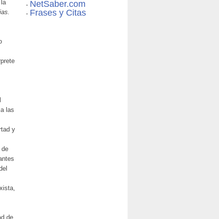
 la
NetSaber.com
-
Frases y Citas
ias.
-
o
rprete
l
sa las
rtad y
a de
antes
del
xista,
ad de