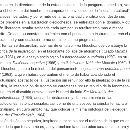
 obtenida directamente de la estadounidense de la posguerra inmediata, ya 
a el horizonte del hombre contemporáneo envilecido por la "industria cultural"
alaces libertades, y por el mito de la racionalidad científica que, desde sus
os orígenes en la Ilustración dieciochesca, se entrelaza con el dominio, y c
ón liberadora resulta sofocada cada vez por un totalitarismo más o menos
cito. De aquí su constante polémica con el pensamiento instrumental, con el 
exactitud y con cualquier forma de historicismo progresista.
s temas se desarrollan, además de en la
summa
filosófica que constituye la
ctica de la Ilustración
, en el fascinante collage de aforismos titulado
Mínima
ia
(1951), en el ensayo sociológico
La personalidad autoritaria
(1950), en su
mental
Dialéctica negativa
(1966) y en
Stichworte. Kritische Modelle
(1969). 
 filosófico, junto a la relectura del pensamiento hegeliano
Tres estudios sobre
l
(1963), a quien habría que atribuir el mérito de haber abandonado el
ectualismo abstracto de la Ilustración sin rehuir por ello la idealización de la r
ctica, la intervención de Adorno se caracteriza por un repudio de la fenomenol
que, en el discutido ensayo sobre Husserl titulado
Zur Metakritik der
ntnistheorie
(1968), acusa de abstracción y distanciamiento de las
adicciones histórico-sociales, así como de una sospecha constante hacia el
ionalismo, en cuyo ámbito hay que colocar la misma ontología de Heidegger
on der Eigentlichkeit
, 1964).
nción dialéctico-negativa, inspirada al principio por el rechazo de lo que es en
e de lo que todavía no es, apoya también la crítica adorniana de la cultura y