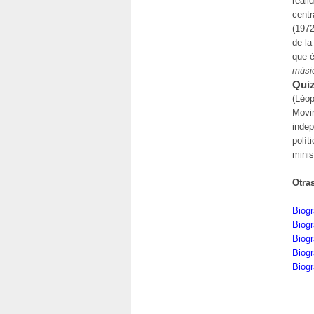
reali
centr
(1972
de la
que é
músi
Quiz
(Léop
Movim
inde
polít
minis
Otra
Biogr
Biog
Biog
Biogr
Biog