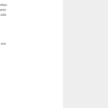
iften
iento
icada
 una