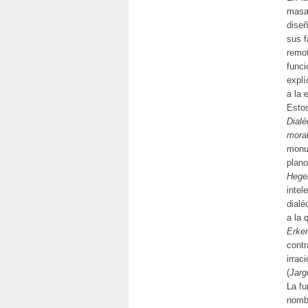
masas
diseñ
sus f
remot
funci
explí
a la 
Esto
Dialé
moral
monu
plano
Hege
intel
dialé
a la 
Erken
contr
irrac
(
Jarg
La fu
nombr