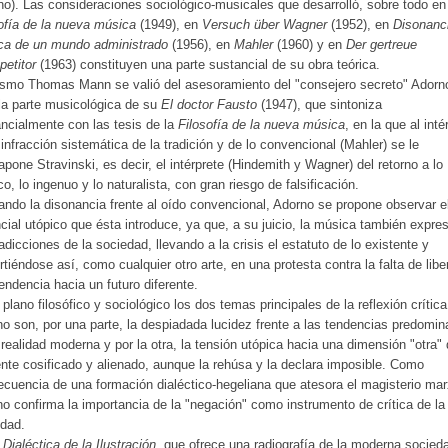
o). Las consideraciones sociológico-musicales que desarrolló, sobre todo en
ofía de la nueva música
(1949), en
Versuch über Wagner
(1952), en
Disonanc
ca de un mundo administrado
(1956), en
Mahler
(1960) y en
Der gertreue
petitor
(1963) constituyen una parte sustancial de su obra teórica.
smo Thomas Mann se valió del asesoramiento del "consejero secreto" Adorn
la parte musicológica de su
El doctor Fausto
(1947), que sintoniza
ncialmente con las tesis de la
Filosofía de la nueva música
, en la que al inté
 infracción sistemática de la tradición y de lo convencional (Mahler) se le
apone Stravinski, es decir, el intérprete (Hindemith y Wagner) del retorno a lo
co, lo ingenuo y lo naturalista, con gran riesgo de falsificación.
ando la disonancia frente al oído convencional, Adorno se propone observar e
cial utópico que ésta introduce, ya que, a su juicio, la música también expre
adicciones de la sociedad, llevando a la crisis el estatuto de lo existente y
rtiéndose así, como cualquier otro arte, en una protesta contra la falta de libe
endencia hacia un futuro diferente.
 plano filosófico y sociológico los dos temas principales de la reflexión crític
o son, por una parte, la despiadada lucidez frente a las tendencias predomin
 realidad moderna y por la otra, la tensión utópica hacia una dimensión "otra" 
nte cosificado y alienado, aunque la rehúsa y la declara imposible. Como
cuencia de una formación dialéctico-hegeliana que atesora el magisterio mar
o confirma la importancia de la "negación" como instrumento de crítica de la
edad.
a
Dialéctica de la Ilustración
, que ofrece una radiografía de la moderna socied