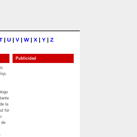
T
|
U
|
V
|
W
|
X
|
Y
|
Z
Publicidad
o;
isp,
ólogo
tante
de la
ut für
o
) de
o