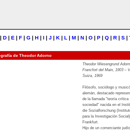
|
D
|
E
|
F
|
G
|
H
|
I
|
J
|
K
|
L
|
M
|
N
|
O
|
P
|
Q
|
R
|
S
|
ografía de
Theodor Adorno
Theodor Wiesengrund Adorn
Francfort del Main, 1903 – V
Suiza, 1969
Filósofo, sociólogo y music
alemán, destacado represen
de la llamada "teoría crítica 
sociedad" nacida en el Instit
die Sozialforschung (Institut
para la Investigación Social
Frankfurt.
Hijo de un comerciante judí