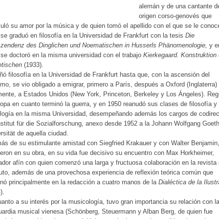
alemán y de una cantante d
origen corso-genovés que
uló su amor por la música y de quien tomó el apellido con el que se le conoc
se graduó en filosofía en la Universidad de Frankfurt con la tesis
Die
szendenz des Dinglichen und Noematischen in Husserls Phänomenologie,
y e
se doctoró en la misma universidad con el trabajo
Kierkegaard. Konstruktion
etischen
(1933).
ó filosofía en la Universidad de Frankfurt hasta que, con la ascensión del
mo, se vio obligado a emigrar, primero a París, después a Oxford (Inglaterra) 
mente, a Estados Unidos (New York, Princeton, Berkeley y Los Ángeles). Reg
opa en cuanto terminó la guerra, y en 1950 reanudó sus clases de filosofía y
logía en la misma Universidad, desempeñando además los cargos de codirec
nstitut für die Sozialforschung, anexo desde 1952 a la Johann Wolfgang Goet
rsität de aquella ciudad.
s de su estimulante amistad con Siegfried Krakauer y con Walter Benjamin
yeron en su obra, en su vida fue decisivo su encuentro con Max Horkheimer,
dor afín con quien comenzó una larga y fructuosa colaboración en la revista 
tuto, además de una provechosa experiencia de reflexión teórica común que
nó principalmente en la redacción a cuatro manos de la
Dialéctica de la Ilust
).
anto a su interés por la musicología, tuvo gran importancia su relación con l
ardia musical vienesa (Schönberg, Steuermann y Alban Berg, de quien fue