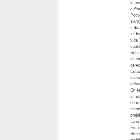
inter
cultu
Poco 
1970)
críti
se ha
vida 
cuali
Si bi
disti
derec
Estad
inves
autor
En es
al ma
de me
miemb
preju
La cr
Estad
Horkh