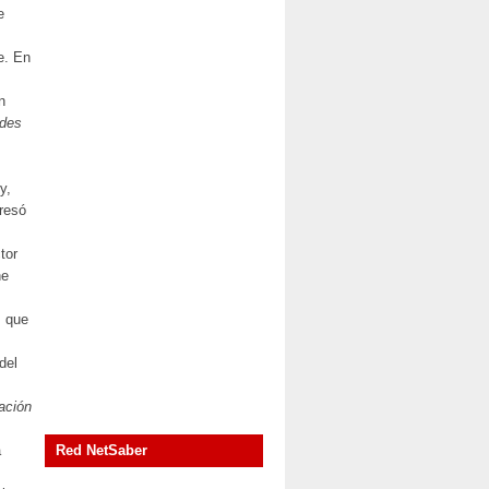
e
e. En
n
 des
y,
resó
tor
he
, que
del
ración
a
Red NetSaber