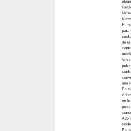
alumn
Filos
Músi
Korre
El mi
para 
susta
de la
contr
arcai
Valor
poten
contr
convi
una t
En el
Adorn
en la
prese
conse
Adorn
soci
En l