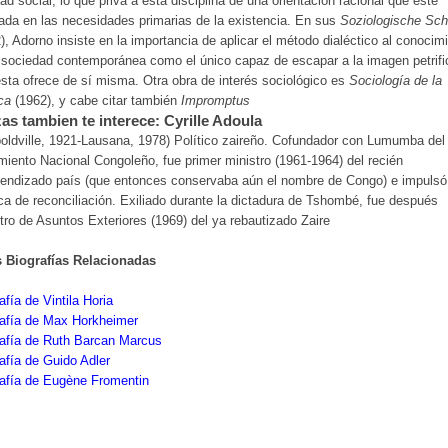
dad social, lo que priva a esta disciplina de una orientación racional que esté
ada en las necesidades primarias de la existencia. En sus
Soziologische Schr
), Adorno insiste en la importancia de aplicar el método dialéctico al conocim
 sociedad contemporánea como el único capaz de escapar a la imagen petrif
sta ofrece de sí misma. Otra obra de interés sociológico es
Sociología de la
ca
(1962), y cabe citar también
Impromptus
as tambien te interece: Cyrille Adoula
oldville, 1921-Lausana, 1978) Político zaireño. Cofundador con Lumumba del
iento Nacional Congoleño, fue primer ministro (1961-1964) del recién
pendizado país (que entonces conservaba aún el nombre de Congo) e impulsó
ica de reconciliación. Exiliado durante la dictadura de Tshombé, fue después
tro de Asuntos Exteriores (1969) del ya rebautizado Zaire
s Biografías Relacionadas
afía de Vintila Horia
rafía de Max Horkheimer
rafía de Ruth Barcan Marcus
afía de Guido Adler
rafía de Eugène Fromentin