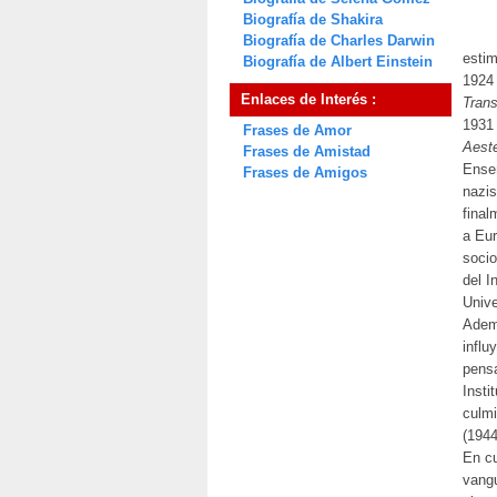
Biografía de Shakira
Biografía de Charles Darwin
estim
Biografía de Albert Einstein
1924 
Enlaces de Interés :
Tran
1931 
Frases de Amor
Aest
Frases de Amistad
Enseñ
Frases de Amigos
nazis
final
a Eur
socio
del I
Unive
Ademá
influ
pensa
Insti
culmi
(1944
En cu
vangu