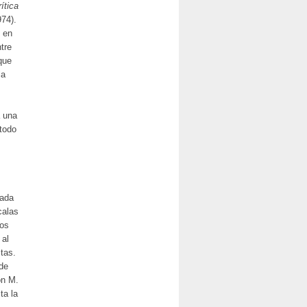
ítica
74).
 en
tre
que
la
a una
 todo
cada
calas
los
 al
tas.
 de
on M.
ta la