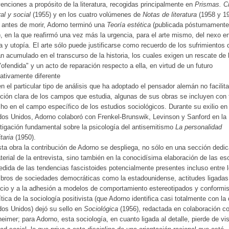
venciones a propósito de la literatura, recogidas principalmente en
Prismas. Cr
ral y social
(1955) y en los cuatro volúmenes de
Notas de literatura
(1958 y 19
antes de morir, Adorno terminó una
Teoría estética
(publicada póstumamente
, en la que reafirmó una vez más la urgencia, para el arte mismo, del nexo en
ca y utopía. El arte sólo puede justificarse como recuerdo de los sufrimientos 
n acumulado en el transcurso de la historia, los cuales exigen un rescate de 
"ofendida" y un acto de reparación respecto a ella, en virtud de un futuro
tativamente diferente
en el particular tipo de análisis que ha adoptado el pensador alemán no facilit
nción clara de los campos que estudia, algunas de sus obras se incluyen con
ho en el campo específico de los estudios sociológicos. Durante su exilio en
os Unidos, Adorno colaboró con Frenkel-Brunswik, Levinson y Sanford en la
tigación fundamental sobre la psicología del antisemitismo
La personalidad
itaria
(1950).
ta obra la contribución de Adorno se despliega, no sólo en una sección dedi
terial de la entrevista, sino también en la conocidísima elaboración de las es
dida de las tendencias fascistoides potencialmente presentes incluso entre 
ros de sociedades democráticas como la estadounidense, actitudes ligadas
icio y a la adhesión a modelos de comportamiento estereotipados y conformis
ítica de la sociología positivista (que Adorno identifica casi totalmente con la
os Unidos) dejó su sello en
Sociológica
(1956), redactada en colaboración c
eimer; para Adorno, esta sociología, en cuanto ligada al detalle, pierde de vis