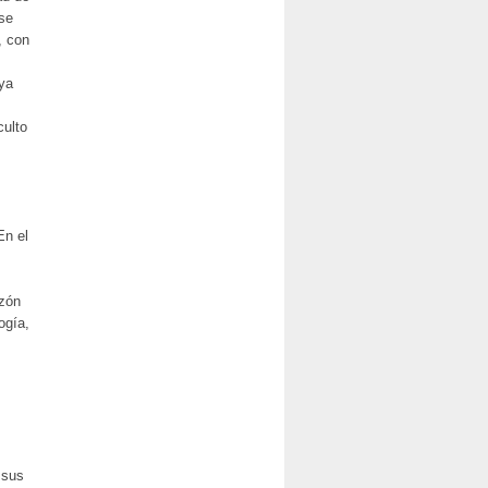
se
, con
uya
culto
En el
azón
ogía,
 sus