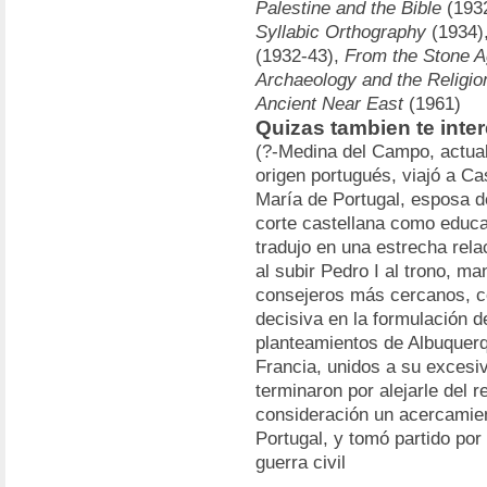
Palestine and the Bible
(193
Syllabic Orthography
(1934)
(1932-43),
From the Stone Ag
Archaeology and the Religion
Ancient Near East
(1961)
Quizas tambien te inte
(?-Medina del Campo, actual
origen portugués, viajó a Ca
María de Portugal, esposa d
corte castellana como educad
tradujo en una estrecha relac
al subir Pedro I al trono, m
consejeros más cercanos, co
decisiva en la formulación de
planteamientos de Albuquerq
Francia, unidos a su excesiv
terminaron por alejarle del
consideración un acercamien
Portugal, y tomó partido por
guerra civil