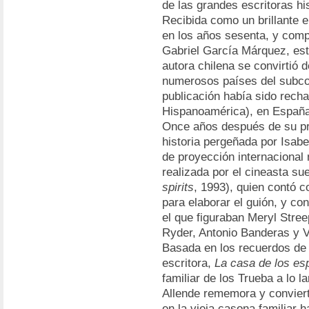
de las grandes escritoras h
Recibida como un brillante e
en los años sesenta, y com
Gabriel García Márquez, est
autora chilena se convirtió 
numerosos países del subco
publicación había sido recha
Hispanoamérica), en España
Once años después de su prim
historia pergeñada por Isabe
de proyección internacional
realizada por el cineasta sue
spirits
, 1993), quien contó c
para elaborar el guión, y co
el que figuraban Meryl Stre
Ryder, Antonio Banderas y
Basada en los recuerdos de i
escritora,
La casa de los esp
familiar de los Trueba a lo l
Allende rememora y conviert
en la vieja casona familiar 