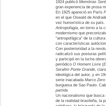
1924 publicó
Memórias Sent
gran experiencia de prosa mo
En 1925 apareció en París
P
en el que Oswald de Andrade 
vez humorística de su país.
Antropofagia
, en torno a la 
modernismo que preconizaba
"antropofágica" de la cultura
con características autócto
Con posterioridad a la revol
radicalizó sus posturas polít
y participó en la lucha obrer
periódico
O Homem Livre
(
E
Serafim Ponte Grande
, clar
ideológica del autor, y en 1
serie inacabada
Marco Zero
burguesa de Sao Paulo. Cab
partida
Un nacionalismo que busca su
de la realidad brasileña, la p
cotidiana, la búsqueda de la 