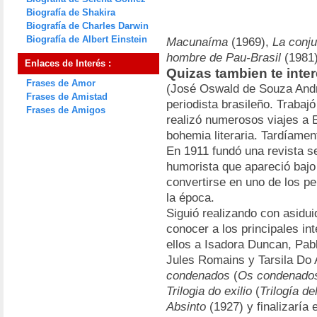
Biografía de Shakira
Biografía de Charles Darwin
Biografía de Albert Einstein
Macunaíma
(1969),
La conju
hombre de Pau-Brasil
(1981
Enlaces de Interés :
Quizas tambien te inte
Frases de Amor
(José Oswald de Souza Andr
Frases de Amistad
periodista brasileño. Traba
Frases de Amigos
realizó numerosos viajes a E
bohemia literaria. Tardíame
En 1911 fundó una revista s
humorista que apareció bajo 
convertirse en uno de los pe
la época.
Siguió realizando con asiduid
conocer a los principales in
ellos a Isadora Duncan, Pab
Jules Romains y Tarsila Do 
condenados
(
Os condenado
Trilogia do exilio
(
Trilogía del
Absinto
(1927) y finalizaría