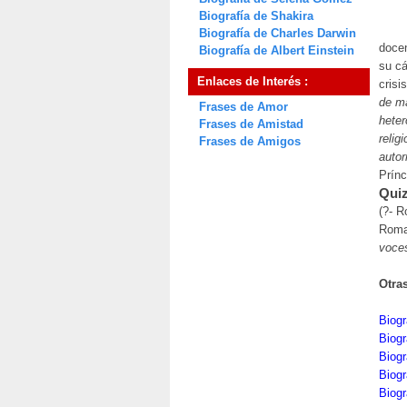
Biografía de Shakira
Biografía de Charles Darwin
docen
Biografía de Albert Einstein
su cá
Enlaces de Interés :
crisi
de m
Frases de Amor
heter
Frases de Amistad
relig
Frases de Amigos
autor
Prín
Quiz
(?- 
Roma,
voces
Otra
Biogr
Biogr
Biog
Biogr
Biogr