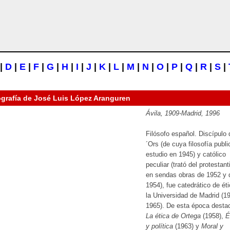
|
D
|
E
|
F
|
G
|
H
|
I
|
J
|
K
|
L
|
M
|
N
|
O
|
P
|
Q
|
R
|
S
|
ografía de
José Luis López Aranguren
Ávila, 1909-Madrid, 1996
Filósofo español. Discípulo
´Ors (de cuya filosofía publi
estudio en 1945) y católico
peculiar (trató del protestan
en sendas obras de 1952 y 
1954), fue catedrático de ét
la Universidad de Madrid (1
1965). De esta época desta
La ética de Ortega
(1958),
É
y política
(1963) y
Moral y