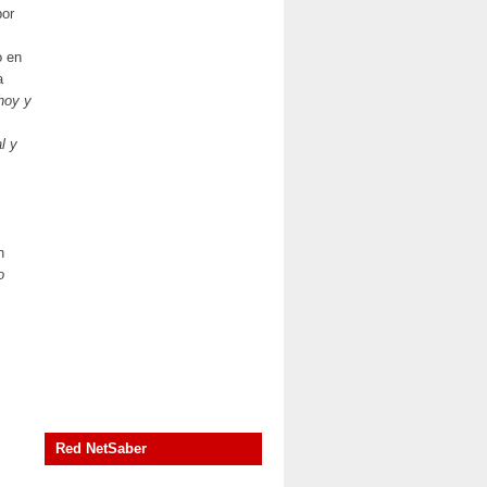
por
o en
a
hoy y
l y
n
o
Red NetSaber