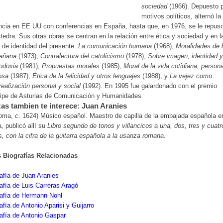
sociedad
(1966). Depuesto 
motivos políticos, alternó la
cia en EE UU con conferencias en España, hasta que, en 1976, se le repus
tedra. Sus otras obras se centran en la relación entre ética y sociedad y en l
s de identidad del presente:
La comunicación humana
(1968),
Moralidades de 
añana
(1973),
Contralectura del catolicismo
(1978),
Sobre imagen, identidad y
odoxia
(1981),
Propuestas morales
(1985),
Moral de la vida cotidiana, persona
iosa
(1987),
Ética de la felicidad y otros lenguajes
(1988), y
La vejez como
realización personal y social
(1992). En 1995 fue galardonado con el premio
cipe de Asturias de Comunicación y Humanidades
as tambien te interece: Juan Aranies
Roma,
c
. 1624) Músico español. Maestro de capilla de la embajada española e
 publicó allí su
Libro segundo de tonos y villancicos a una, dos, tres y cuatr
, con la cifra de la guitarra española a la usanza romana.
s Biografías Relacionadas
afía de Juan Aranies
afía de Luis Carreras Aragó
rafía de Hermann Nohl
afía de Antonio Aparisi y Guijarro
afía de Antonio Gaspar