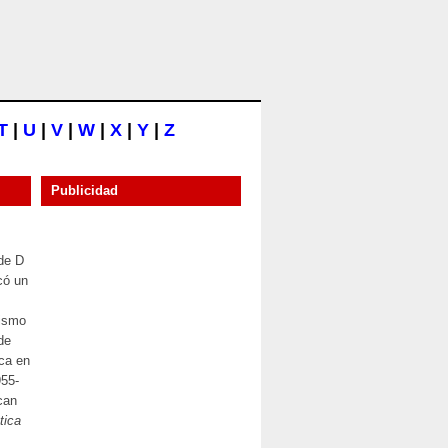
T
|
U
|
V
|
W
|
X
|
Y
|
Z
Publicidad
 de D
có un
tismo
de
ica en
955-
can
tica