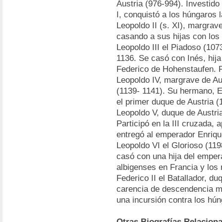
Austria (976-994). Investido
I, conquistó a los húngaros 
Leopoldo II (s. XI), margrav
casando a sus hijas con los
Leopoldo III el Piadoso (107
1136. Se casó con Inés, hij
Federico de Hohenstaufen. 
Leopoldo IV, margrave de Au
(1139- 1141). Su hermano, En
el primer duque de Austria (
Leopoldo V, duque de Austria
Participó en la III cruzada,
entregó al emperador Enriqu
Leopoldo VI el Glorioso (119
casó con una hija del emper
albigenses en Francia y lo
Federico II el Batallador, du
carencia de descendencia m
una incursión contra los hún
Otras Biografías Relacion