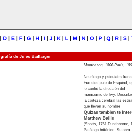
|
D
|
E
|
F
|
G
|
H
|
I
|
J
|
K
|
L
|
M
|
N
|
O
|
P
|
Q
|
R
|
S
|
ografía de
Jules Baillarger
Montbazon, 1806-París, 18
Neurólogo y psiquiatra franc
Fue discípulo de Esquirol, q
le confió la dirección del
manicomio de Irvy. Describi
la corteza cerebral las estrí
que llevan su nombre
Quizas tambien te inter
Matthew Baille
(Shotts, 1761-Duntisborne, 
Patólogo británico. Su obra