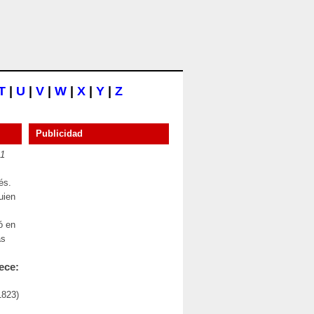
T
|
U
|
V
|
W
|
X
|
Y
|
Z
Publicidad
91
és.
uien
ó en
as
ece:
1823)