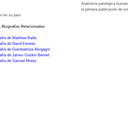
Anatomía patológica human
la primera publicación de es
o en su país
s Biografías Relacionadas
afía de Matthew Baille
afía de David Ferreier
afía de Giambattista Morgagni
rafía de James Gordon Bennet
rafía de Samuel Morey