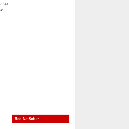
a
fue
te
Red NetSaber