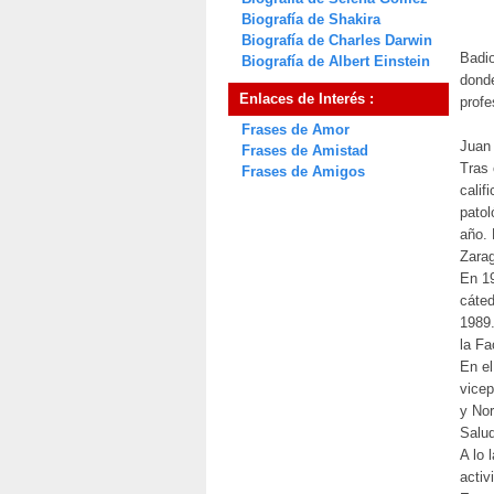
Biografía de Shakira
Biografía de Charles Darwin
Badio
Biografía de Albert Einstein
donde
Enlaces de Interés :
profe
Frases de Amor
Juan
Frases de Amistad
Tras 
Frases de Amigos
calif
patol
año. 
Zarag
En 19
cáted
1989.
la Fa
En el
vicep
y Nor
Salud
A lo 
activ