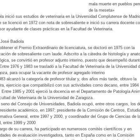
mala muerte en pueblos per
de la meseta»
la inició sus estudios de veterinaria en la Universidad Complutense de Madri
 se licenció en 1972 con nota de sobresaliente e inició su carrera docente 
sor ayudante de clases prácticas en la Facultad de Veterinaria.
 José Badiola
obtener el Premio Extraordinario de licenciatura, se doctoró en 1975 con la
icación de sobresaliente cum laude. Adscrito a la cátedra de histología y anat
ógica, se convirtió en profesor adjunto interino, puesto que desempeñó duran
Entre 1976 y 1983 se trasladó a la Facultad de Veterinaria de la Universidad 
oza, para ocupar la vacante de profesor agregado interino
83 alcanzó la categoría de profesor titular y, dos años más tarde, obtuvo la
ra, ejercicio que compatibilizó con sus actividades como decano, entre 1984
 Entre 1985 y 2001 ejerció la docencia en el Departamento de Patología Ani
cultad de Veterinaria de la Universidad de Zaragoza.
 seno del Consejo de Universidades, Badiola ocupó, entre otros cargos, los d
residente académico, en 1997; presidente de la Comisión de Centros, Estudi
mativa General, entre 1997 y 2000, y coordinador del Grupo de Ciencias de l
, entre 1999 y 2000
largo de su carrera, ha participado en numerosos comités científicos y en
idades de evaluación investigadora, tanto en España como en la Comisión