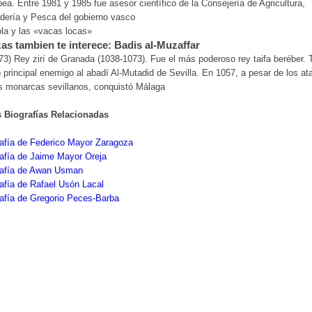
ea. Entre 1981 y 1985 fue asesor científico de la Consejería de Agricultura,
dería y Pesca del gobierno vasco
la y las «vacas locas»
as tambien te interece: Badis al-Muzaffar
73) Rey zirí de Granada (1038-1073). Fue el más poderoso rey taifa beréber.
principal enemigo al abadí Al-Mutadid de Sevilla. En 1057, a pesar de los a
s monarcas sevillanos, conquistó Málaga
s Biografías Relacionadas
afía de Federico Mayor Zaragoza
afía de Jaime Mayor Oreja
rafía de Awan Usman
afía de Rafael Usón Lacal
afía de Gregorio Peces-Barba