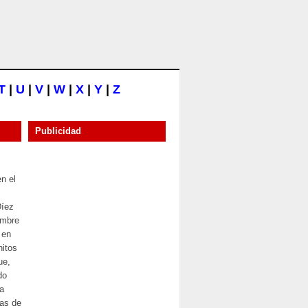
T
|
U
|
V
|
W
|
X
|
Y
|
Z
Publicidad
en el
Díez
embre
 en
nitos
ue,
do
a
as de