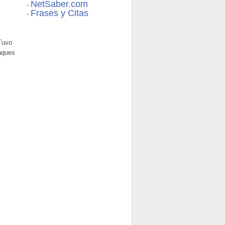
NetSaber.com
-
Frases y Citas
-
 Tuvo
taques