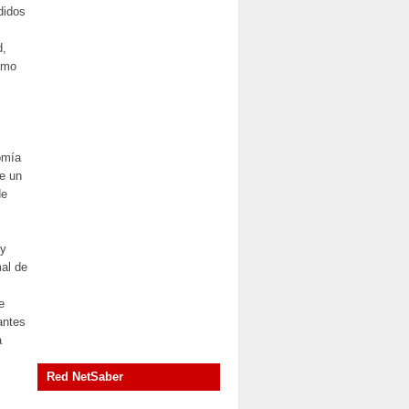
didos
d,
como
omía
te un
de
 y
mal de
e
antes
a
Red NetSaber