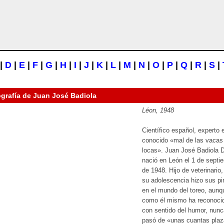
|
D
|
E
|
F
|
G
|
H
|
I
|
J
|
K
|
L
|
M
|
N
|
O
|
P
|
Q
|
R
|
S
|
ografía de
Juan José Badiola
Léon, 1948
Científico español, experto 
conocido «mal de las vacas
locas». Juan José Badiola 
nació en León el 1 de septi
de 1948. Hijo de veterinario,
su adolescencia hizo sus pi
en el mundo del toreo, aunq
como él mismo ha reconoci
con sentido del humor, nunc
pasó de «unas cuantas plaz