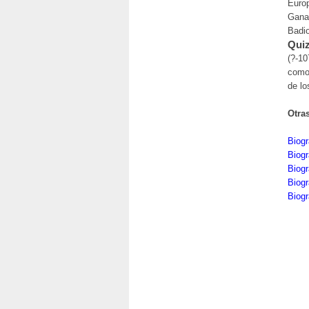
Europ
Gana
Badio
Quiz
(?-10
como 
de lo
Otra
Biogr
Biogr
Biog
Biogr
Biogr