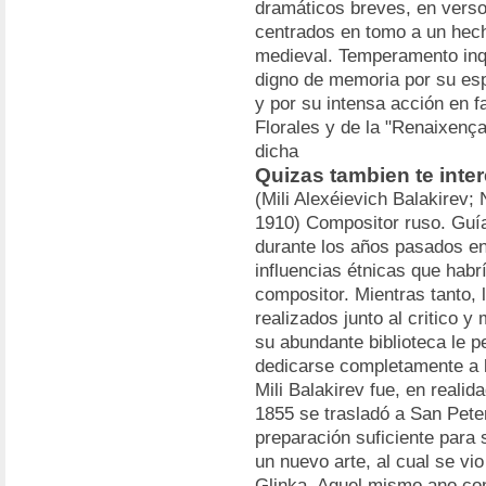
dramáticos breves, en verso
centrados en tomo a un hecho
medieval. Temperamento inq
digno de memoria por su esp
y por su intensa acción en f
Florales y de la "Renaixença
dicha
Quizas tambien te inter
(Mili Alexéievich Balakirev;
1910) Compositor ruso. Guía
durante los años pasados en
influencias étnicas que habr
compositor. Mientras tanto, 
realizados junto al critico y
su abundante biblioteca le p
dedicarse completamente a 
Mili Balakirev fue, en reali
1855 se trasladó a San Pete
preparación suficiente para 
un nuevo arte, al cual se vi
Glinka. Aquel mismo ano con