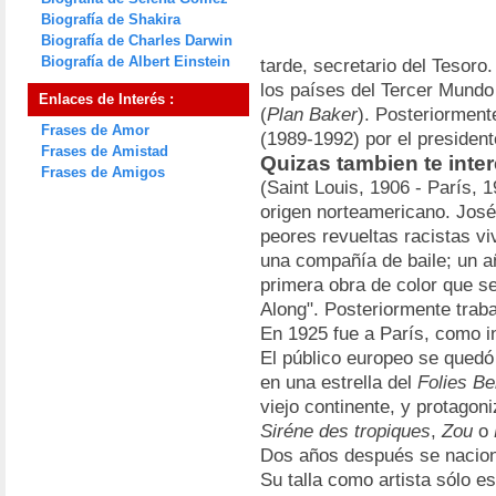
Biografía de Shakira
Biografía de Charles Darwin
Biografía de Albert Einstein
tarde, secretario del Tesoro
los países del Tercer Mundo
Enlaces de Interés :
(
Plan Baker
). Posteriorment
Frases de Amor
(1989-1992) por el presiden
Frases de Amistad
Quizas tambien te inte
Frases de Amigos
(Saint Louis, 1906 - París, 
origen norteamericano. José
peores revueltas racistas vi
una compañía de baile; un a
primera obra de color que s
Along". Posteriormente traba
En 1925 fue a París, como i
El público europeo se quedó
en una estrella del
Folies Be
viejo continente, y protagon
Siréne des tropiques
,
Zou
o
Dos años después se nacion
Su talla como artista sólo 