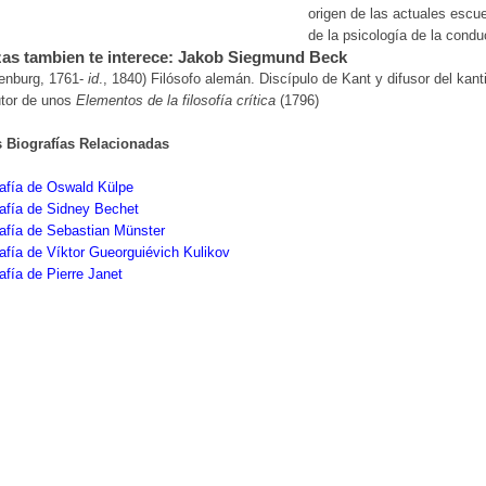
origen de las actuales escu
de la psicología de la condu
as tambien te interece: Jakob Siegmund Beck
enburg, 1761-
id
., 1840) Filósofo alemán. Discípulo de Kant y difusor del kan
utor de unos
Elementos de la filosofía crítica
(1796)
s Biografías Relacionadas
afía de Oswald Külpe
afía de Sidney Bechet
afía de Sebastian Münster
afía de Víktor Gueorguiévich Kulikov
afía de Pierre Janet