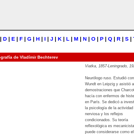
|
D
|
E
|
F
|
G
|
H
|
I
|
J
|
K
|
L
|
M
|
N
|
O
|
P
|
Q
|
R
|
S
|
ografía de
Vladímir Bechterev
Viatka, 1857-Leningrado, 19
Neurólogo ruso. Estudió con
Wundt en Leipzig y asistió a
demostraciones que Charco
hacía con enfermos de histe
en París. Se dedicó a invest
la psicología de la actividad
nerviosa y los reflejos
condicionados. Su teoría
reflexológica es mecanicist
puede considerarse como el