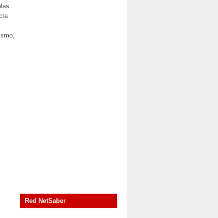
elas
cta
tismo,
Red NetSaber