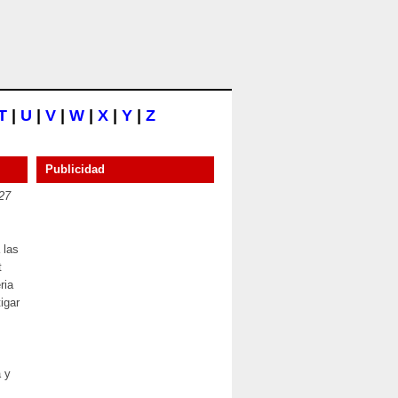
T
|
U
|
V
|
W
|
X
|
Y
|
Z
Publicidad
27
 las
t
ria
igar
a y