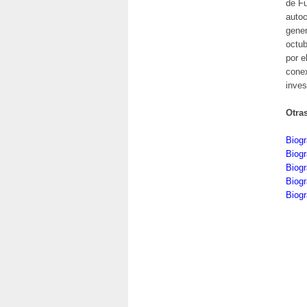
de Fu
autoc
gener
octub
por e
conex
inves
Otra
Biog
Biogr
Biogr
Biogr
Biogr