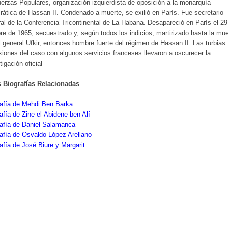
erzas Populares, organización izquierdista de oposición a la monarquía
rática de Hassan II. Condenado a muerte, se exilió en París. Fue secretario
al de la Conferencia Tricontinental de La Habana. Desapareció en París el 29
re de 1965, secuestrado y, según todos los indicios, martirizado hasta la mue
l general Ufkir, entonces hombre fuerte del régimen de Hassan II. Las turbias
iones del caso con algunos servicios franceses llevaron a oscurecer la
tigación oficial
s Biografías Relacionadas
rafía de Mehdi Ben Barka
afía de Zine el-Abidene ben Alí
afía de Daniel Salamanca
afía de Osvaldo López Arellano
afía de José Biure y Margarit