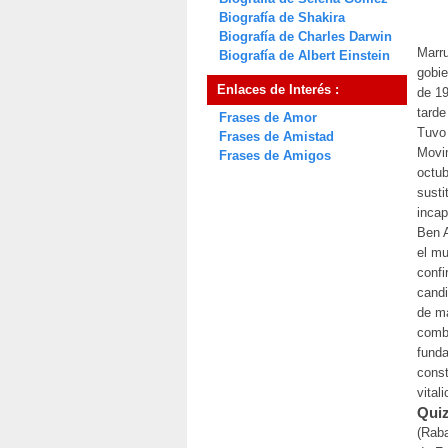
Biografía de Shakira
Biografía de Charles Darwin
Marru
Biografía de Albert Einstein
gobie
Enlaces de Interés :
de 19
tarde
Frases de Amor
Tuvo 
Frases de Amistad
Movim
Frases de Amigos
octub
susti
incap
Ben A
el mu
confi
candi
de ma
comba
fund
const
vitali
Quiz
(Raba