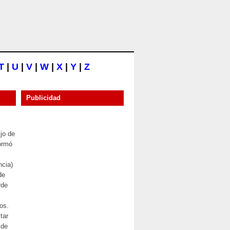
T
|
U
|
V
|
W
|
X
|
Y
|
Z
Publicidad
ijo de
formó
ncia)
de
rde
os.
tar
 de