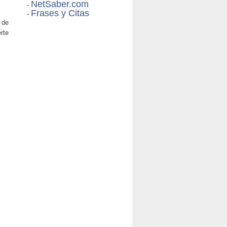
NetSaber.com
-
Frases y Citas
-
 de
rte