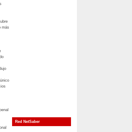
s
tubre
ño más
e
ado
dujo
 único
cios
penal
Red NetSaber
onal