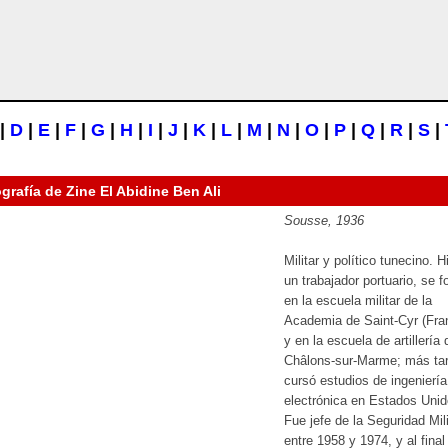
|
D
|
E
|
F
|
G
|
H
|
I
|
J
|
K
|
L
|
M
|
N
|
O
|
P
|
Q
|
R
|
S
|
ografía de
Zine El Abidine Ben Ali
Sousse, 1936
Militar y político tunecino. H
un trabajador portuario, se 
en la escuela militar de la
Academia de Saint-Cyr (Fra
y en la escuela de artillería 
Châlons-sur-Marme; más ta
cursó estudios de ingeniería
electrónica en Estados Unid
Fue jefe de la Seguridad Mili
entre 1958 y 1974, y al final