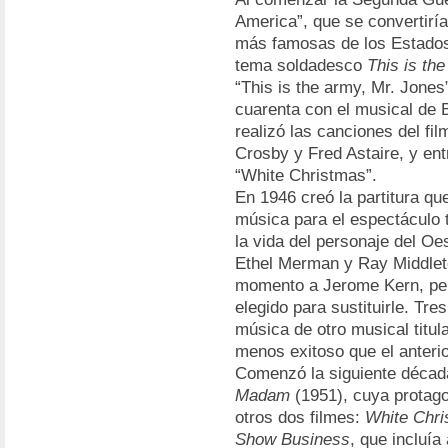
America”, que se convertiría
más famosas de los Estados
tema soldadesco
This is th
“This is the army, Mr. Jone
cuarenta con el musical de
realizó las canciones del fi
Crosby y Fred Astaire, y entr
“White Christmas”.
En 1946 creó la partitura qu
música para el espectáculo 
la vida del personaje del O
Ethel Merman y Ray Middleto
momento a Jerome Kern, pero
elegido para sustituirle. Tr
música de otro musical titu
menos exitoso que el anterio
Comenzó la siguiente décad
Madam
(1951), cuya protago
otros dos filmes:
White Chr
Show Business
, que incluía