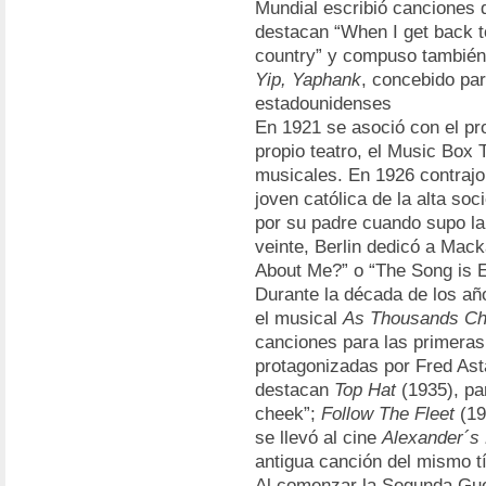
Mundial escribió canciones d
destacan “When I get back t
country” y compuso también
Yip, Yaphank
, concebido par
estadounidenses
En 1921 se asoció con el pr
propio teatro, el Music Box 
musicales. En 1926 contrajo
joven católica de la alta s
por su padre cuando supo la
veinte, Berlin dedicó a Mac
About Me?” o “The Song is 
Durante la década de los añ
el musical
As Thousands Ch
canciones para las primeras
protagonizadas por Fred Ast
destacan
Top Hat
(1935), par
cheek”;
Follow The Fleet
(19
se llevó al cine
Alexander´s
antigua canción del mismo tí
Al comenzar la Segunda Gu