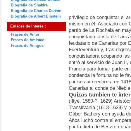
Biografía de Shakira
Biografía de Charles Darwin
Biografía de Albert Einstein
privilegio de conquistar el a
misión en él. Asociado con G
Enlaces de Interés :
partió de La Rochela en ma
Frases de Amor
conquistado la isla de Lanza
Frases de Amistad
feudatario de Canarias por E
Frases de Amigos
Fuerteventura y, tras regre
conquistadora ocupando las 
entró al servicio de Juan II,
Francia para tomar parte en 
contienda la fortuna no le f
por sus acreedores, en 1418
Canarias al conde de Niebla
Quizas tambien te inte
(Illyé, 1580-?, 1629) Aristóc
Transilvania (1613-1629) y 
Gábor Báthory con ayuda de l
Años luchó contra el empera
por la dieta de Besztercebán