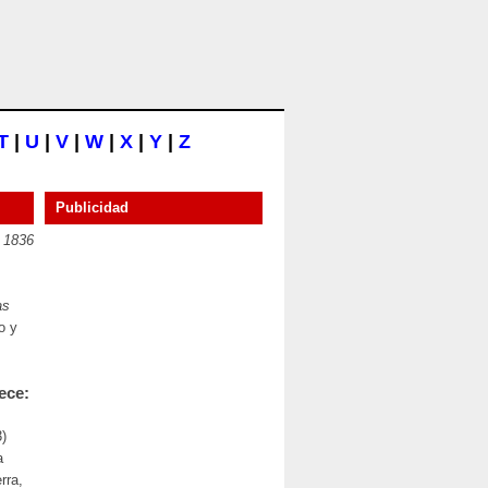
T
|
U
|
V
|
W
|
X
|
Y
|
Z
Publicidad
 1836
as
o y
ece:
3)
a
rra,