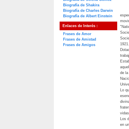
Biografía de Shakira
Biografía de Charles Darwin
espec
Biografía de Albert Einstein
movim
Enlaces de Interés :
"Nati
Socie
Frases de Amor
Socie
Frases de Amistad
1921
Frases de Amigos
Dotad
traba
Estab
aquel
de la
Nacio
Unive
Lo qu
esenc
divin
frate
vidas
Los d
en un