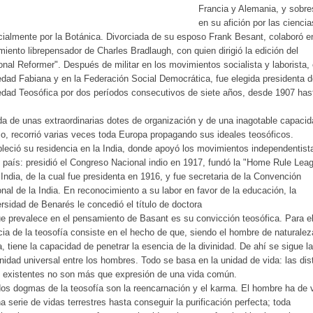
Francia y Alemania, y sobre
en su afición por las ciencia
ialmente por la Botánica. Divorciada de su esposo Frank Besant, colaboró e
iento librepensador de Charles Bradlaugh, con quien dirigió la edición del
onal Reformer". Después de militar en los movimientos socialista y laborista, 
dad Fabiana y en la Federación Social Democrática, fue elegida presidenta d
dad Teosófica por dos períodos consecutivos de siete años, desde 1907 has
.
a de unas extraordinarias dotes de organización y de una inagotable capaci
jo, recorrió varias veces toda Europa propagando sus ideales teosóficos.
leció su residencia en la India, donde apoyó los movimientos independentist
 país: presidió el Congreso Nacional indio en 1917, fundó la "Home Rule Lea
 India, de la cual fue presidenta en 1916, y fue secretaria de la Convención
nal de la India. En reconocimiento a su labor en favor de la educación, la
rsidad de Benarés le concedió el título de doctora
e prevalece en el pensamiento de Basant es su convicción teosófica. Para ell
ia de la teosofía consiste en el hecho de que, siendo el hombre de naturalez
a, tiene la capacidad de penetrar la esencia de la divinidad. De ahí se sigue la
rnidad universal entre los hombres. Todo se basa en la unidad de vida: las dis
 existentes no son más que expresión de una vida común.
os dogmas de la teosofía son la reencarnación y el karma. El hombre ha de v
a serie de vidas terrestres hasta conseguir la purificación perfecta; toda