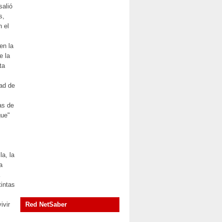
salió
s,
n el
en la
e la
ta
dad de
as de
gue"
a, la
a
tintas
ivir
Red NetSaber