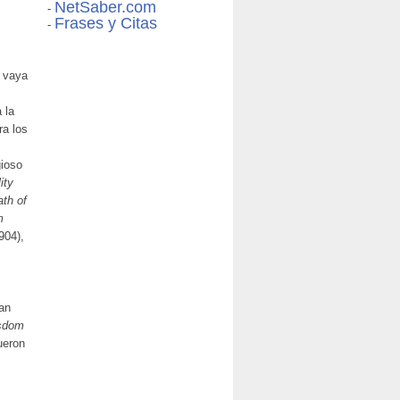
NetSaber.com
-
Frases y Citas
-
e vaya
 la
ra los
gioso
ity
ath of
m
904),
can
sdom
ueron