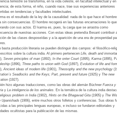
iencia terrestre se transforma, en la vida celeste, en facultad intelectual y en
encia; de esta forma, el niño, cuando nace, trae sus experiencias anteriores
rtidas en tendencias y facultades intelectuales.
rma es el resultado de la ley de la causalidad: nada de lo que hace el hombre
 sin consecuencias. El hombre recogerá en las futuras encarnaciones lo qu
ando con sus actos. El karma es, pues, la carga que se arrastra como
cuencia de nuestras acciones. Con estas ideas pretendía Besant contribuir a
ación de las clases desposeídas y a la aparición de una era de prosperidad pa
res.
 basta producción literaria se pueden distinguir dos campos: el filosófico-reli
 escritos sobre la cultura india. Al primero pertenecen
Life, death and immortal
6),
Seven principles of man
(1892),
In the onter Court
(1895),
Karma
(1895), P
pleship
(1896),
Three paths to union with God
(1897),
Evolution of life and for
8),
Ancient ideas of modern life
(1901),
Theosophy and the new psychology
(1
ization´s Seadlocks and the Keys; Part, present and future
(1925) y
The new
zation
(1927).
ién hizo algunas traducciones, como las obras del alemán Büchner
Fuerza y
ia
y
La inteligencia de los animales
. En la temática de la cultura india desta
eligious problem in India
(1902),
Hints on the Bhagavad Gita
(1905) y
The Wi
e Upanishads
(1906), entre muchos otros folletos y conferencias. Sus obras f
cidas a las principales lenguas europeas, e incluso se fundaron editoriales y
dades ocultistas para la publicación de las mismas.