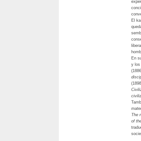
exper
conci
conve
El ka
queda
sembr
conse
liber
homb
En su
y los
(188
disci
(189
Civil
civili
Tamb
mater
The r
of th
tradu
socie