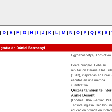
|
D
|
E
|
F
|
G
|
H
|
I
|
J
|
K
|
L
|
M
|
N
|
O
|
P
|
Q
|
R
|
S
|
ografía de
Dániel Berzsenyi
Egyházashetye, 1776-Nikla,
Poeta húngaro. Debe su
reputación literaria a las
Od
(1813), inspiradas en Horaci
escritas en una métrica
cuantitativa
Quizas tambien te inter
Annie Besant
(Londres, 1847 - Adyar, 193
Teósofa inglesa. Recibió un
educación privada en Inglate