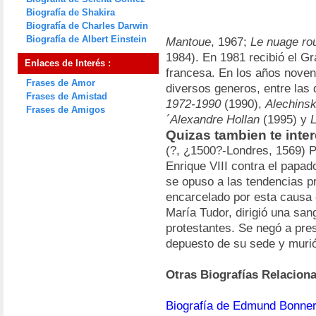
Biografía de Shakira
Biografía de Charles Darwin
Biografía de Albert Einstein
Mantoue
, 1967;
Le nuage ro
1984). En 1981 recibió el G
Enlaces de Interés :
francesa. En los años nove
Frases de Amor
diversos generos, entre las
Frases de Amistad
1972-1990
(1990),
Alechinsk
Frases de Amigos
´Alexandre Hollan
(1995) y
L
Quizas tambien te int
(?, ¿1500?-Londres, 1569) P
Enrique VIII contra el papad
se opuso a las tendencias p
encarcelado por esta causa e
María Tudor, dirigió una sa
protestantes. Se negó a pres
depuesto de su sede y murió
Otras Biografías Relacion
Biografía de Edmund Bonne