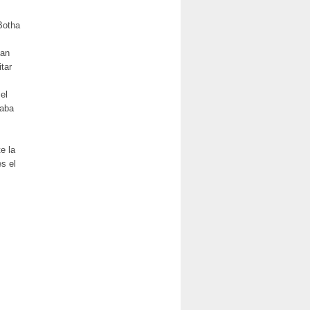
 Botha
ian
tar
el
taba
e la
s el