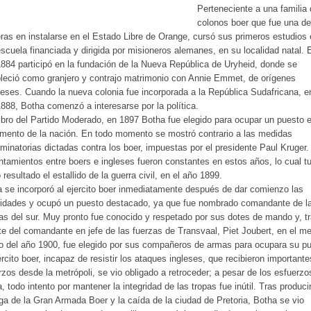
Perteneciente a una familia
colonos boer que fue una de
ras en instalarse en el Estado Libre de Orange, cursó sus primeros estudios
scuela financiada y dirigida por misioneros alemanes, en su localidad natal. 
884 participó en la fundación de la Nueva República de Uryheid, donde se
leció como granjero y contrajo matrimonio con Annie Emmet, de orígenes
deses. Cuando la nueva colonia fue incorporada a la República Sudafricana, e
888, Botha comenzó a interesarse por la política.
ro del Partido Moderado, en 1897 Botha fue elegido para ocupar un puesto e
mento de la nación. En todo momento se mostró contrario a las medidas
iminatorias dictadas contra los boer, impuestas por el presidente Paul Kruger.
ntamientos entre boers e ingleses fueron constantes en estos años, lo cual t
resultado el estallido de la guerra civil, en el año 1899.
 se incorporó al ejercito boer inmediatamente después de dar comienzo las
lidades y ocupó un puesto destacado, ya que fue nombrado comandante de l
as del sur. Muy pronto fue conocido y respetado por sus dotes de mando y, tr
e del comandante en jefe de las fuerzas de Transvaal, Piet Joubert, en el m
 del año 1900, fue elegido por sus compañeros de armas para ocupara su pu
ército boer, incapaz de resistir los ataques ingleses, que recibieron importante
rzos desde la metrópoli, se vio obligado a retroceder; a pesar de los esfuerzo
, todo intento por mantener la integridad de las tropas fue inútil. Tras produci
ga de la Gran Armada Boer y la caída de la ciudad de Pretoria, Botha se vio