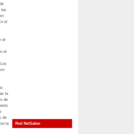
 de
 las
 en
En el
n el
n el
 Los
uvo
as
as la
es de
esto.
s
s de
rse la
Red NetSaber