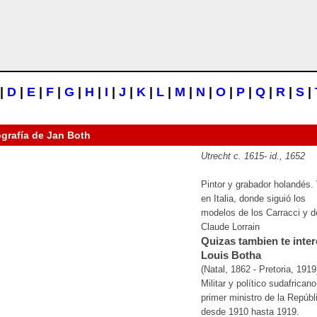
|
D
|
E
|
F
|
G
|
H
|
I
|
J
|
K
|
L
|
M
|
N
|
O
|
P
|
Q
|
R
|
S
|
ografía de
Jan Both
Utrecht
c.
1615-
id.
, 1652
Pintor y grabador holandés. 
en Italia, donde siguió los
modelos de los Carracci y d
Claude Lorrain
Quizas tambien te inter
Louis Botha
(Natal, 1862 - Pretoria, 1919
Militar y político sudafricano
primer ministro de la Repúbl
desde 1910 hasta 1919.