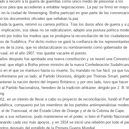
ado a recurrir a la guerra de guerrillas como único medio de presionar a los
nicos para que accedieran a entablar negociaciones. La paz se firmó en mayo
 en la ciudad de Vereeniging. Botha participó en gran parte de las conversac
mó los documentos oficiales que sellaban la paz
uida la guerra, retomó su carrera política. Tras los duros años de guerra y a 
 implicación, sus ideas no se radicalizaron; adoptó una postura política mod
entó por todos los medios que se produjera la reconciliación de los ciudadano
os de Sudáfrica. Por dicho motivo se ganó la confianza de los representante
ses de la zona, que no obstaculizaron su nombramiento como gobernador de
vaal, en el año 1907, tras quedar vacante el puesto.
años después fue aprobada una nueva constitución y se reunió una Convenc
nal, que eligió a Botha primer ministro de la nueva Confederación Sudafrican
o en el que se mantuvo hasta su muerte. Su mandato no fue fácil, ya que tu
nfrentarse por un lado, al Partido Unionista, dirigido por Thomas Smart, partid
ntener la nación dentro del Imperio Británico; y por otro lado, tuvo que hacer
e al Partido Nacionalista, heredero de la tradición afrikaner, dirigido por J. B. 
og.
11, en un intento de llevar a cabo su proyecto de reconciliación, fundó el Par
dáfrica, compuesto por los miembros de los partidos antiimperialistas moder
el de Transvaal, el del Estado Libre de Orange y el de la Colonia de Cape.
as a sus esfuerzos, pudo mantenerse en el poder, si bien el Partido Nacional
anando cada vez más apoyos, y en 1914 se inició una rebelión por todo el pa
tos después del estallido de la Primera Guerra Mundial.