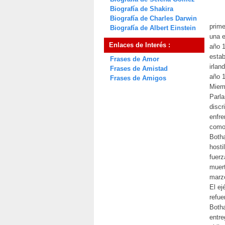
Biografía de Shakira
Biografía de Charles Darwin
prime
Biografía de Albert Einstein
una e
Enlaces de Interés :
año 1
estab
Frases de Amor
irlan
Frases de Amistad
año 1
Frases de Amigos
Miemb
Parla
discr
enfre
como 
Botha
hosti
fuerz
muert
marzo
El ej
refue
Botha
entre