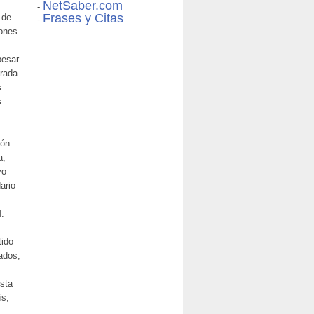
NetSaber.com
-
Frases y Citas
 de
-
iones
pesar
erada
s
s
ión
a,
vo
ario
M.
tido
ados,
ista
ís,