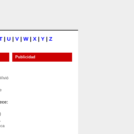
T
|
U
|
V
|
W
|
X
|
Y
|
Z
Publicidad
Vivió
e
ece:
)
,
ica