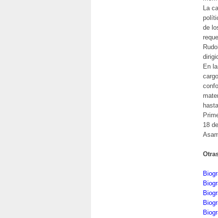
La ca
polít
de lo
reque
Rudol
dirig
En la
cargo
confo
mater
hasta
Prime
18 de
Asamb
Otra
Biog
Biogr
Biogr
Biogr
Biog