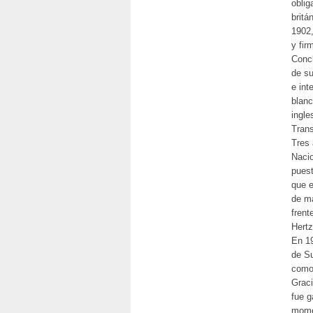
oblig
britá
1902,
y fir
Concl
de su
e int
blanc
ingle
Trans
Tres 
Nacio
puest
que e
de ma
frent
Hertz
En 19
de Su
como 
Graci
fue g
momen