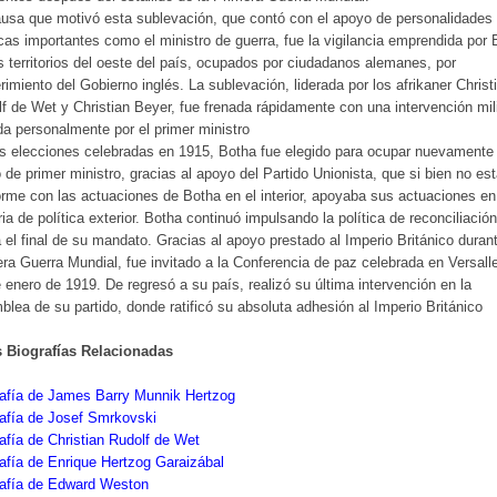
usa que motivó esta sublevación, que contó con el apoyo de personalidades
icas importantes como el ministro de guerra, fue la vigilancia emprendida por
s territorios del oeste del país, ocupados por ciudadanos alemanes, por
rimiento del Gobierno inglés. La sublevación, liderada por los afrikaner Christ
f de Wet y Christian Beyer, fue frenada rápidamente con una intervención mili
ida personalmente por el primer ministro
s elecciones celebradas en 1915, Botha fue elegido para ocupar nuevamente 
 de primer ministro, gracias al apoyo del Partido Unionista, que si bien no es
rme con las actuaciones de Botha en el interior, apoyaba sus actuaciones en
ia de política exterior. Botha continuó impulsando la política de reconciliación
 el final de su mandato. Gracias al apoyo prestado al Imperio Británico durant
ra Guerra Mundial, fue invitado a la Conferencia de paz celebrada en Versalle
 enero de 1919. De regresó a su país, realizó su última intervención en la
lea de su partido, donde ratificó su absoluta adhesión al Imperio Británico
s Biografías Relacionadas
rafía de James Barry Munnik Hertzog
afía de Josef Smrkovski
afía de Christian Rudolf de Wet
afía de Enrique Hertzog Garaizábal
rafía de Edward Weston