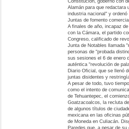
Constitución, gobernó con d
Alamán para que redactara un
industria nacional" y ordenó 
Juntas de fomento comercial 
A finales de año, incapaz de
con la Cámara, el partido co
Congreso, calificado de rev
Junta de Notables llamada "n
personas de "probada distinci
sus sesiones el 6 de enero d
auténtica "revolución de pal
Diario Oficial, que se llenó 
juntas disidentes y restringí
A pesar de todo, tuvo tiempo
como el intento de comunic
de Tehuantepec, el comienzo
Goatzacoalcos, la recluta de
de algunos títulos de ciudad
mexicana en las oficinas pú
de Moneda en Culiacán. Dis
Paredes que, a pesar de su 