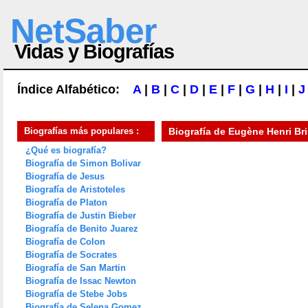
NetSaber
Vidas y Biografías
Índice Alfabético:
A
|
B
|
C
|
D
|
E
|
F
|
G
|
H
|
I
|
J
Biografías más populares :
Biografía de
Eugène Henri Br
¿Qué es biografía?
Biografía de Simon Bolivar
Biografía de Jesus
Biografía de Aristoteles
Biografía de Platon
Biografía de Justin Bieber
Biografía de Benito Juarez
Biografía de Colon
Biografía de Socrates
Biografía de San Martin
Biografía de Issac Newton
Biografía de Stebe Jobs
Biografía de Selena Gomez