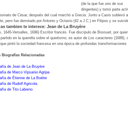
(de la que fue uno de sus
dirigentes) y tomó parte act
esinato de César, después del cual marchó a Grecia. Junto a Casio sublevó a
te, pero fue derrotado por Antonio y Octavio (42 a.J.C.) en Filipos y se suicid
as tambien te interece: Jean de La Bruyère
s, 1645-Versalles, 1696) Escritor francés. Fue discípulo de Bossuet, por quie
partido en la querella sobre el quietismo; es autor de
Los caracteres
(1688), 
 que pintó la sociedad francesa en una época de profundas transformaciones
s Biografías Relacionadas
afía de Jean de La Bruyère
afía de Marco Vipsanio Agripa
afía de Étienne de La Boétie
afía de Rudolf Agricola
afía de Tito Labieno