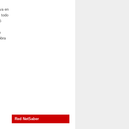
iva en
 todo
ó
n
obra
Red NetSaber