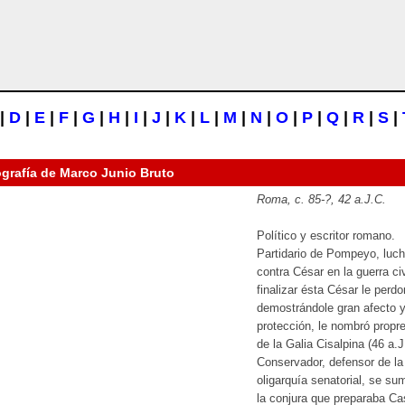
|
D
|
E
|
F
|
G
|
H
|
I
|
J
|
K
|
L
|
M
|
N
|
O
|
P
|
Q
|
R
|
S
|
ografía de
Marco Junio Bruto
Roma,
c
. 85-?, 42 a.J.C.
Político y escritor romano.
Partidario de Pompeyo, luc
contra César en la guerra civ
finalizar ésta César le perdo
demostrándole gran afecto 
protección, le nombró propre
de la Galia Cisalpina (46 a.J
Conservador, defensor de la
oligarquía senatorial, se su
la conjura que preparaba Ca