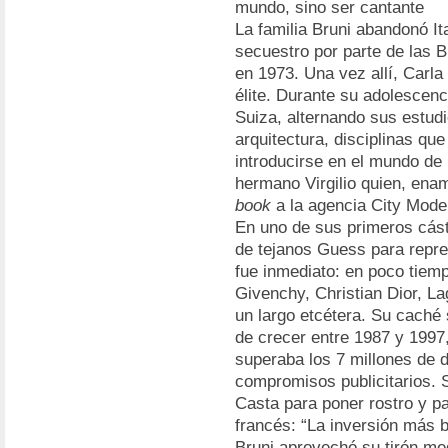
mundo, sino ser cantante
La familia Bruni abandonó It
secuestro por parte de las 
en 1973. Una vez allí, Carla
élite. Durante su adolescenci
Suiza, alternando sus estudi
arquitectura, disciplinas qu
introducirse en el mundo de 
hermano Virgilio quien, enam
book
a la agencia City Mode
En uno de sus primeros cást
de tejanos Guess para repre
fue inmediato: en poco tiem
Givenchy, Christian Dior, La
un largo etcétera. Su caché
de crecer entre 1987 y 1997
superaba los 7 millones de d
compromisos publicitarios. S
Casta para poner rostro y p
francés: “La inversión más b
Bruni aprovechó su tirón med