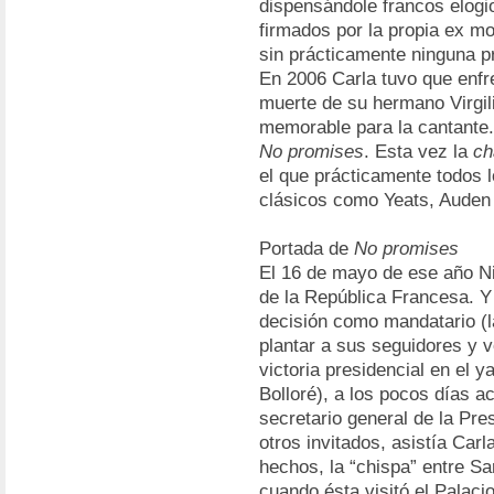
dispensándole francos elogi
firmados por la propia ex m
sin prácticamente ninguna p
En 2006 Carla tuvo que enfre
muerte de su hermano Virgil
memorable para la cantante.
No promises
. Esta vez la
ch
el que prácticamente todos 
clásicos como Yeats, Auden 
Portada de
No promises
El 16 de mayo de ese año Ni
de la República Francesa. Y
decisión como mandatario (l
plantar a sus seguidores y v
victoria presidencial en el 
Bolloré), a los pocos días a
secretario general de la Pre
otros invitados, asistía Carl
hechos, la “chispa” entre S
cuando ésta visitó el Palaci