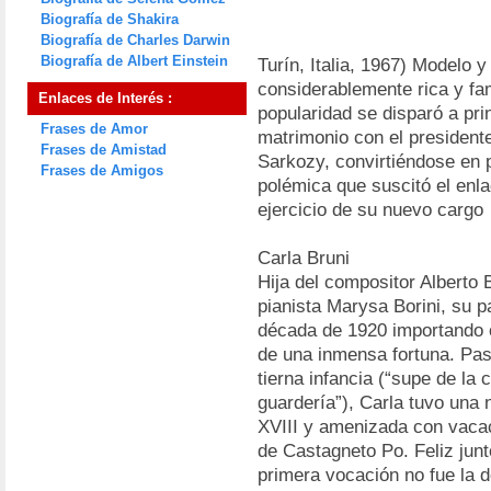
Biografía de Shakira
Biografía de Charles Darwin
Biografía de Albert Einstein
Turín, Italia, 1967) Modelo y
considerablemente rica y fa
Enlaces de Interés :
popularidad se disparó a pri
Frases de Amor
matrimonio con el president
Frases de Amistad
Sarkozy, convirtiéndose en 
Frases de Amigos
polémica que suscitó el enl
ejercicio de su nuevo cargo
Carla Bruni
Hija del compositor Alberto 
pianista Marysa Borini, su pa
década de 1920 importando c
de una inmensa fortuna. Pa
tierna infancia (“supe de la 
guardería”), Carla tuvo una n
XVIII y amenizada con vacac
de Castagneto Po. Feliz junt
primera vocación no fue la d